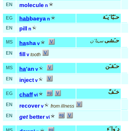
EN
molecule
n
حـَبّا َيـَة
EG
hab
baeya
n
EN
pill
n
حـَشى
سـِنا َن
MS
ha
sha
v
EN
fill
v
tooth
حـَقـَن
MS
ha
'an
v
EN
inject
v
خـَفّ
EG
chaff
vi
EN
recover
v
from illness
EN
get
better
vi
د َوا َء
MS