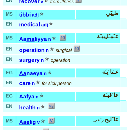
EN
recover
v
from illness
طـِبّي
MS
tib
bi
adj
EN
medical
adj
عـَمـَلـِييـَة
MS
Aa
ma
liyya
n
EN
operation
n
surgical
EN
surgery
n
operation
عـَنا َيـَة
EG
Aa
naeya
n
EN
care
n
for sick person
عا َفيـَة
EG
Aa
fya
n
EN
health
n
عا َلـِج
ر َعى
MS
Aae
lig
v