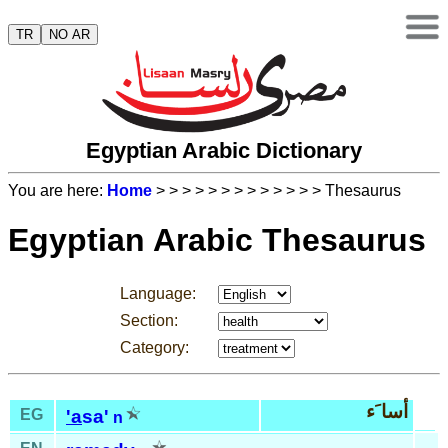
TR
NO AR
Egyptian Arabic Dictionary
You are here:
Home
>
>
>
>
>
>
>
>
>
>
>
>
> Thesaurus
Egyptian Arabic Thesaurus
Language:
Section:
Category:
أسا َء
EG
'a
sa'
n