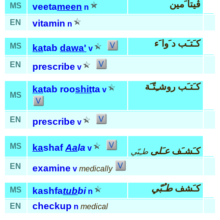
ڤيتا َمين
MS
veeta
meen
n
EN
vitamin
n
كـَتـَب د َوا َء
MS
ka
tab
dawa'
v
EN
prescribe
v
كـَتـَب روشـِتّـَة
ka
tab roo
shit
ta
v
MS
EN
prescribe
v
MS
ka
shaf
Aa
la
v
كـَشـَف
عـَلى
طـِبّي
EN
examine
v
medically
كـَشف
طـُبّي
MS
kashfa
tub
bi
n
checkup
EN
n
medical