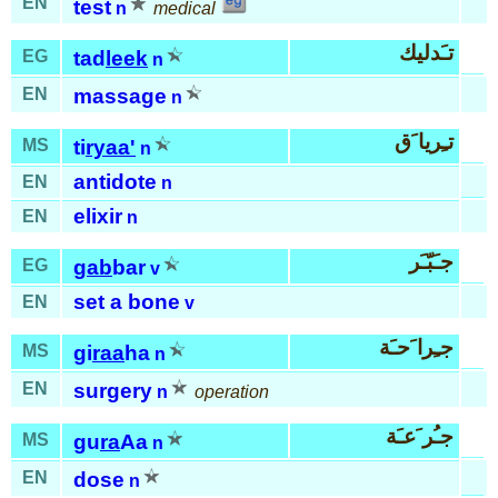
EN
test
n
medical
تـَدليك
EG
tad
leek
n
EN
massage
n
تـِريا َق
MS
ti
ryaa'
n
antidote
EN
n
elixir
EN
n
جـَبّـَر
EG
gab
bar
v
set a bone
EN
v
جـِرا َحـَة
MS
gi
raa
ha
n
EN
surgery
n
operation
جـُر َعـَة
MS
gu
ra
Aa
n
EN
dose
n