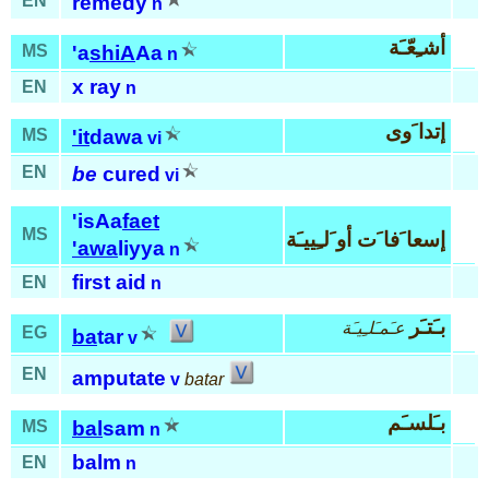
EN
remedy
n
أشـِعّـَة
MS
'a
shiA
Aa
n
x ray
EN
n
إتدا َوى
MS
'it
dawa
vi
EN
be
cured
vi
'isAa
faet
MS
إسعا َفا َت أو َلـِييـَة
'awa
liyya
n
first aid
EN
n
بـَتـَر
عـَمـَلـِيـَة
EG
ba
tar
v
EN
amputate
v
batar
بـَلسـَم
MS
bal
sam
n
balm
EN
n