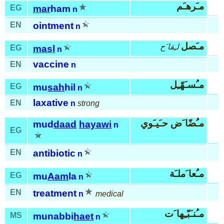
مـَرهـَم
EG
mar
ham
n
EN
ointment
n
مـَصل
لـِقا َح
EG
masl
n
vaccine
EN
n
مـُسـَهّـِل
EG
mu
sah
hil
n
laxative
EN
n
strong
مـُضّا َض حـَيـَوي
mud
daad
hayawi
n
EG
EN
antibiotic
n
مـُعا َملـَة
EG
mu
Aam
la
n
EN
treatment
n
medical
مـُنـَبّـِها َت
MS
munabbi
haet
n