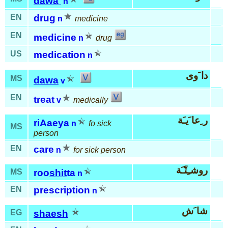
dawa'
n
EN
drug
n
medicine
EN
medicine
n
drug
US
medication
n
دا َوى
MS
dawa
v
EN
treat
v
medically
ر ِعا َيـَة
ri
Aaeya
n
fo sick
MS
person
EN
care
n
for sick person
روشـِتّـَة
MS
roo
shit
ta
n
EN
prescription
n
شا َش
EG
shaesh