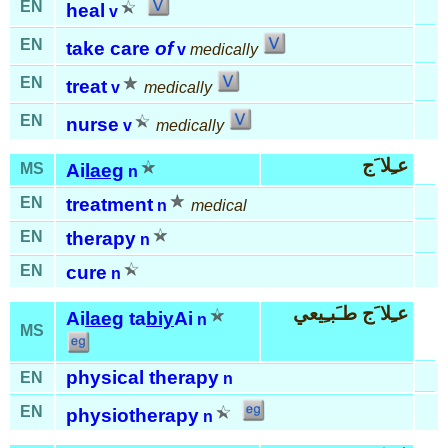
EN
heal
v
EN
take care
of
v
medically
EN
treat
v
medically
EN
nurse
v
medically
عـِلا َج
MS
Ai
laeg
n
EN
treatment
n
medical
EN
therapy
n
EN
cure
n
عـِلا َج طـَبـِيعي
Ai
laeg
ta
biy
Ai
n
MS
physical therapy
EN
n
EN
physiotherapy
n