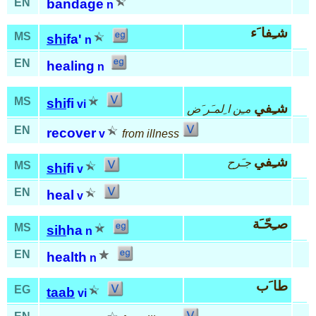
EN
bandage
n
شـِفا َء
MS
shi
fa'
n
EN
healing
n
MS
shi
fi
vi
شـِفي
مـِن ا ِلمـَر َض
EN
recover
v
from illness
شـِفي
جـَرح
MS
shi
fi
v
EN
heal
v
صـِحّـَة
MS
sih
ha
n
EN
health
n
طا َب
EG
taab
vi