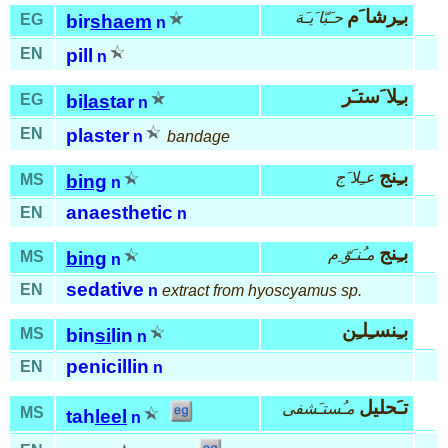
بـِرشا َم
حـَبّا َيـَة
EG
bir
shaem
n
EN
pill
n
بـِلا َستـَر
EG
bi
las
tar
n
EN
plaster
n
bandage
بـِنج
عـِلا َج
MS
bing
n
anaesthetic
EN
n
بـِنج
مـُنـَوّ ِم
MS
bing
n
sedative
EN
n
extract from hyoscyamus sp.
بـِنسـِلـِن
MS
bin
si
lin
n
penicillin
EN
n
تـَحليل
مـُستـَشفى
MS
tah
leel
n