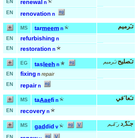
EN
renewal
n
EN
renovation
n
تـَرميم
tar
meem
MS
n
refurbishing
EN
n
EN
restoration
n
تـَصليح
تـَرميم
EG
tas
leeh
n
fixing
EN
n
repair
EN
repair
n
تـَعا َفي
ta
Aae
fi
MS
n
EN
recovery
n
جـَدّ ِد
ر َمّـِم
MS
gad
did
v
EN