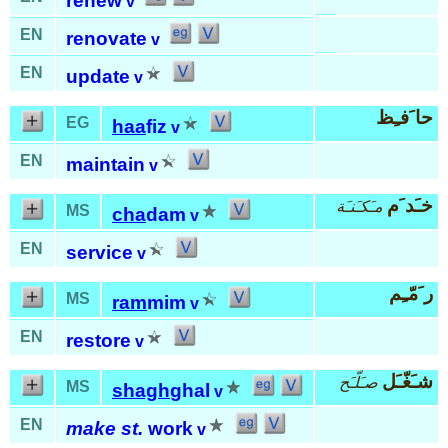
renew
v
EN
renovate
v
EN
update
v
حا َفـِظ
EG
haa
fiz
v
EN
maintain
v
خـَد َم
مـَكـَنـَة
MS
cha
dam
v
EN
service
v
ر َمّـِم
MS
ram
mim
v
EN
restore
v
شـَغّـَل
صـَلّـَح
MS
shagh
ghal
v
EN
make st.
work
v