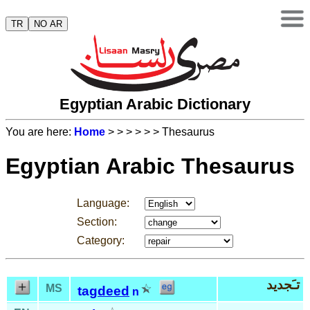
TR
NO AR
Egyptian Arabic Dictionary
You are here:
Home
>
>
>
>
>
> Thesaurus
Egyptian Arabic Thesaurus
Language:
Section:
Category:
تـَجديد
MS
tag
deed
n