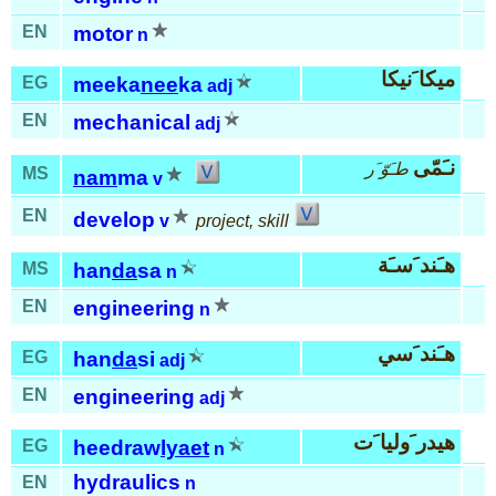
EN
motor
n
ميكا َنيكا
EG
meeka
nee
ka
adj
EN
mechanical
adj
نـَمّى
طـَوّ َر
MS
nam
ma
v
EN
develop
v
project, skill
هـَند َسـَة
MS
han
da
sa
n
EN
engineering
n
هـَند َسي
EG
han
da
si
adj
EN
engineering
adj
هيدر َوليا َت
EG
heedraw
lyaet
n
hydraulics
EN
n