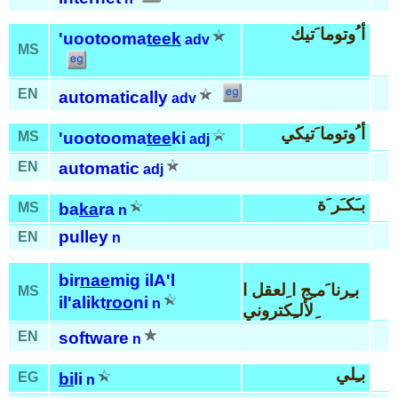
أ ُوتوما َتيك
'uootooma
teek
adv
MS
EN
automatically
adv
أ ُوتوما َتيكي
MS
'uootooma
tee
ki
adj
EN
automatic
adj
بـَكـَر َة
MS
ba
ka
ra
n
pulley
EN
n
bir
nae
mig ilA'l
بـِرنا َمـِج ا ِلعقل ا
MS
il'alikt
roo
ni
n
ِلألـِكتروني
EN
software
n
بـِلي
EG
bi
li
n