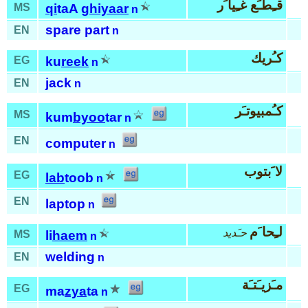
قـِطـَع غـِيا َر
MS
qi
taA
ghiyaar
n
spare part
EN
n
كـُريك
EG
ku
reek
n
jack
EN
n
كـُمبيوتـَر
MS
kum
byoo
tar
n
EN
computer
n
لا َبتوب
EG
lab
toob
n
EN
laptop
n
لـِحا َم
حـَديد
MS
li
haem
n
welding
EN
n
مـَزيـَتـَة
EG
ma
zya
ta
n