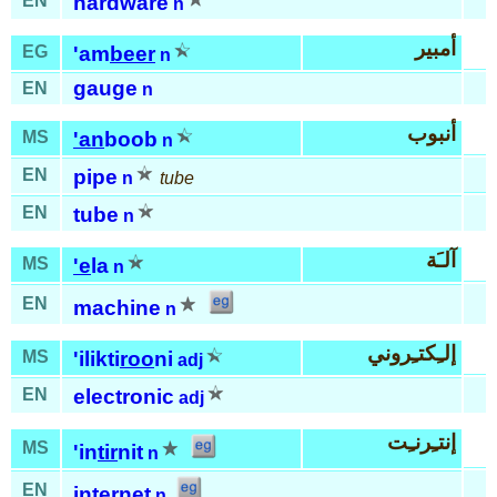
EN
hardware
n
أمبير
EG
'am
beer
n
gauge
EN
n
أنبوب
MS
'an
boob
n
EN
pipe
n
tube
EN
tube
n
آلـَة
MS
'e
la
n
EN
machine
n
إلـِكتـِروني
MS
'ilikti
roo
ni
adj
EN
electronic
adj
إنتـِرنـِت
MS
'in
tir
nit
n
EN
internet
n