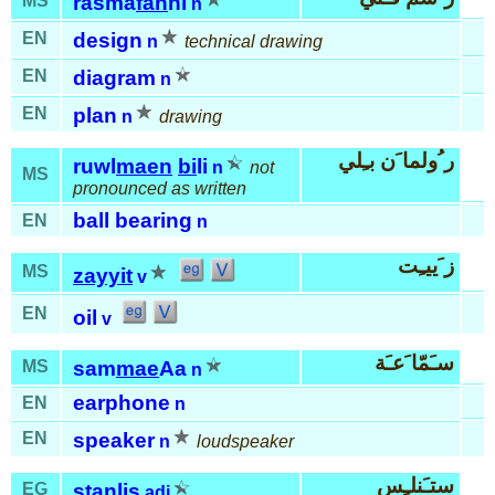
MS
rasma
fan
ni
n
EN
design
n
technical drawing
EN
diagram
n
EN
plan
n
drawing
ر ُولما َن بـِلي
ruwl
maen
bi
li
n
not
MS
pronounced as written
ball bearing
EN
n
ز َييـِت
MS
zayyit
v
EN
oil
v
سـَمّا َعـَة
MS
sam
mae
Aa
n
earphone
EN
n
EN
speaker
n
loudspeaker
ستـَنلـِس
EG
s
tan
lis
adj