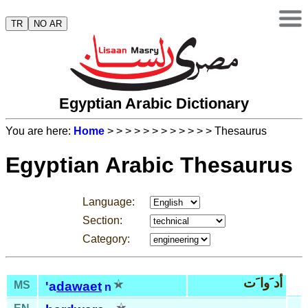
TR
NO AR
Egyptian Arabic Dictionary
You are here:
Home
>
>
>
>
>
>
>
>
>
>
>
> Thesaurus
Egyptian Arabic Thesaurus
Language:
Section:
Category:
أد َوا َت
MS
'a
dawaet
n