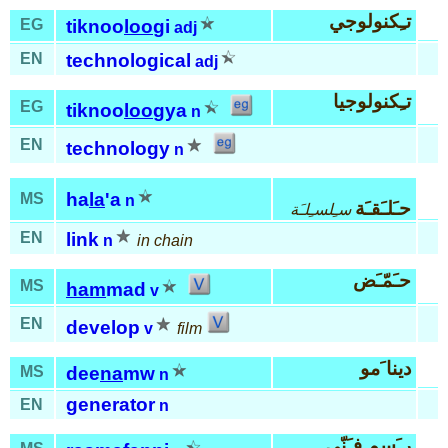
تـِكنولوجي
EG
tiknoo
loo
gi
adj
EN
technological
adj
تـِكنولوجيا
EG
tiknoo
loo
gya
n
EN
technology
n
ha
la
'a
MS
n
حـَلـَقـَة
سـِلسـِلـَة
EN
link
n
in chain
حـَمّـَض
MS
ham
mad
v
EN
develop
v
film
دينا َمو
MS
dee
na
mw
n
generator
EN
n
ر َسم فـَنّي