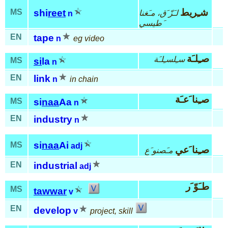
شـِريط
MS
shi
reet
لـَزّ َق، مـَغنا
n
َطيسي
EN
tape
n
eg video
صـِلـَة
سـِلسـِلـَة
MS
si
la
n
EN
link
n
in chain
صـِنا َعـَة
MS
si
naa
Aa
n
EN
industry
n
si
naa
Ai
MS
adj
صـِنا َعي
مـَصنو َع
EN
industrial
adj
طـَوّ َر
MS
tawwar
v
EN
develop
v
project, skill