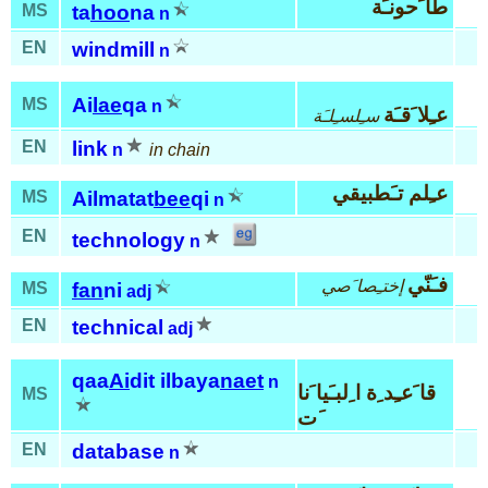
طا َحونـَة
MS
ta
hoo
na
n
EN
windmill
n
Ai
lae
qa
MS
n
عـِلا َقـَة
سـِلسـِلـَة
EN
link
n
in chain
عـِلم تـَطبيقي
MS
Ailmatat
bee
qi
n
EN
technology
n
فـَنّي
إختـِصا َصي
MS
fan
ni
adj
EN
technical
adj
qaa
Ai
dit ilbaya
naet
n
قا َعـِد ِة ا ِلبـَيا َنا
MS
َت
EN
database
n