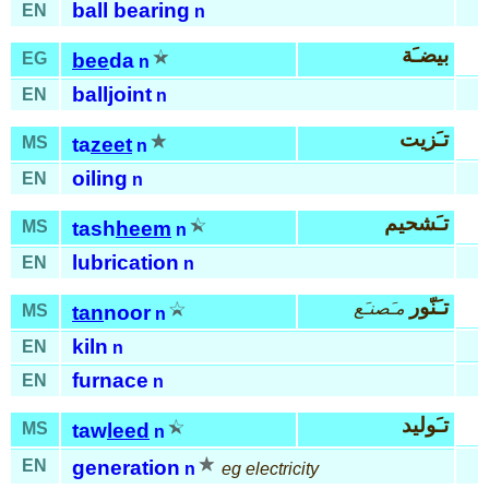
ball bearing
EN
n
بيضـَة
EG
bee
da
n
balljoint
EN
n
تـَزيت
MS
ta
zeet
n
oiling
EN
n
تـَشحيم
MS
tash
heem
n
lubrication
EN
n
تـَنّور
مـَصنـَع
MS
tan
noor
n
kiln
EN
n
furnace
EN
n
تـَوليد
MS
taw
leed
n
EN
generation
n
eg electricity