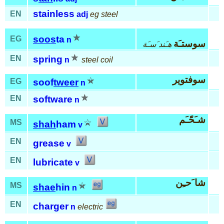
stainless
EN
adj
eg steel
soos
ta
EG
n
سوستـَة
هـَند َسـَة
EN
spring
n
steel coil
سوفتوير
EG
soof
tweer
n
EN
software
n
شـَحّـَم
MS
shah
ham
v
EN
grease
v
EN
lubricate
v
شا َحـِن
MS
shae
hin
n
EN
charger
n
electric