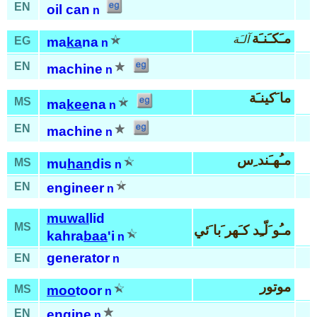
EN
oil can
n
مـَكـَنـَة
آلـَة
EG
ma
ka
na
n
EN
machine
n
ما َكينـَة
MS
ma
kee
na
n
EN
machine
n
مـُهـَند ِس
MS
mu
han
dis
n
EN
engineer
n
muwal
lid
MS
مـُو َلّـِد كـَهر َبا َئي
kahra
baa
'i
n
generator
EN
n
موتور
MS
moo
toor
n
EN
engine
n