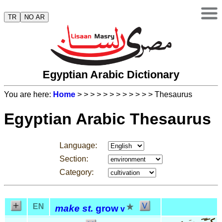
TR
NO AR
Egyptian Arabic Dictionary
You are here:
Home
>
>
>
>
>
>
>
>
>
>
>
> Thesaurus
Egyptian Arabic Thesaurus
Language:
Section:
Category:
EN
make st.
grow
v