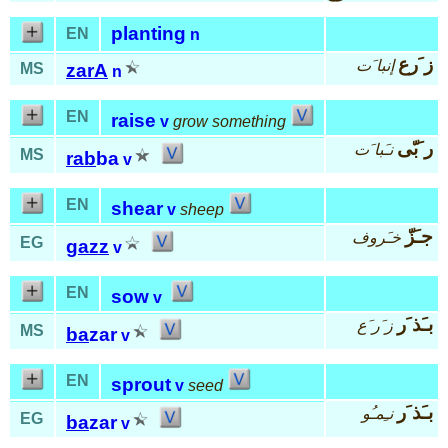
planting
EN
n
ز َرع
إنبا َت
MS
zarA
n
EN
raise
v
grow something
ر َبّى
نـَبا َت
MS
rab
ba
v
EN
shear
v
sheep
جـَزّ
خـَروف
EG
gazz
v
EN
sow
v
بـَذ َر
ز َر َع
MS
ba
zar
v
EN
sprout
v
seed
بـَذ َر
نـِمـُو
EG
ba
zar
v