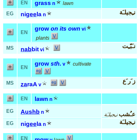
grass
EN
n
lawn
نـِجيلـَة
EG
ni
gee
la
n
grow
on its own
vi
EN
plants
نـَبّـِت
MS
nab
bit
vi
grow
sth.
v
cultivate
EN
ز َر َع
MS
za
raA
v
lawn
EN
n
EG
Aushb
n
عـُشب
نـِجيلـَة
نـِجيلـَة
EG
ni
gee
la
n
EN
mow
v
lawn