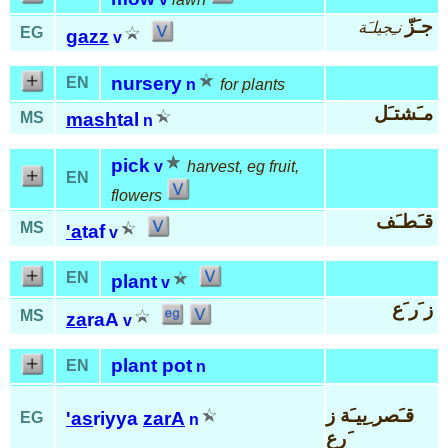
جـَزّ
نـِجيلـَة
EG
gazz
v
nursery
EN
n
for plants
مـَشتـَل
MS
mash
tal
n
pick
v
harvest, eg fruit,
EN
flowers
قـَطـَف
MS
'a
taf
v
EN
plant
v
ز َر َع
MS
za
raA
v
plant pot
EN
n
قـَصر ِييـَة ز
'as
riyya
zarA
EG
n
َرع