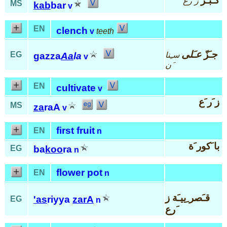
كـَبّـَر
ز َرع
MS
kab
bar
v
EN
clench
v
teeth
جـَزّ
عـَلى
EG
سـِنا
gazza
Aa
la
v
َن
EN
cultivate
v
ز َر َع
MS
za
raA
v
first fruit
EN
n
با َكور َة
EG
ba
koo
ra
n
flower pot
EN
n
قـَصر ِييـَة ز
'as
riyya
zarA
EG
n
َرع