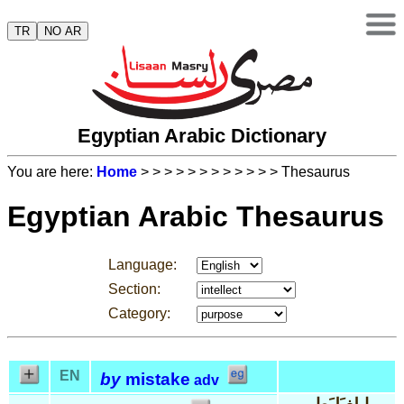
TR
NO AR
Egyptian Arabic Dictionary
You are here:
Home
>
>
>
>
>
>
>
>
>
>
>
> Thesaurus
Egyptian Arabic Thesaurus
Language:
Section:
Category:
EN
by
mistake
adv