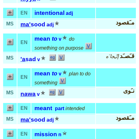
intentional
EN
adj
مـَقصود
MS
ma'
sood
adj
mean
to
v
do
EN
something on purpose
قـَصـَد
إتّـِجا َه
MS
'a
sad
v
mean
to
v
plan to do
EN
something
نـَوى
MS
nawa
v
meant
EN
part
intended
مـَقصود
MS
ma'
sood
adj
mission
EN
n