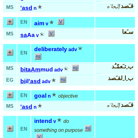
قـَصد
إتّـِجا َه
MS
'asd
n
EN
aim
v
سـَعا
MS
sa
Aa
v
deliberately
adv
EN
ب ِتـَعمّـُد
MS
bi
taAm
mud
adv
ب ِا ِلقـَصد
EG
bi
il
'asd
adv
goal
EN
n
objective
قـَصد
إتّـِجا َه
MS
'asd
n
intend
v
do
EN
something on purpose