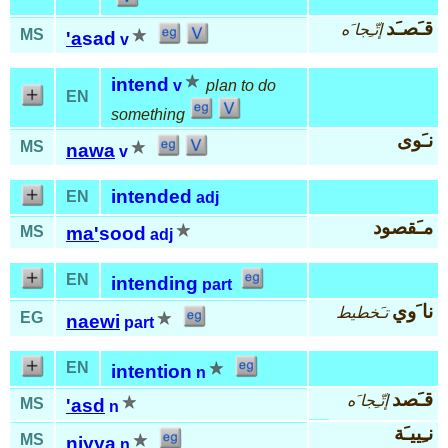
قـَصـَد
إتّـِجا َه
MS
'a
sad
v
intend
v
plan to do
EN
something
نـَوى
MS
nawa
v
intended
EN
adj
مـَقصود
MS
ma'
sood
adj
EN
intending
part
نا َوي
تـَخطيط
EG
naewi
part
EN
intention
n
قـَصد
إتّـِجا َه
MS
'asd
n
نـِييـَة
MS
niyya
n