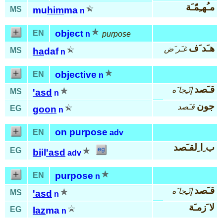
مـُهـِمّـَة
MS
mu
him
ma
n
object
EN
n
purpose
هـَد َف
غـَر َض
MS
ha
daf
n
objective
EN
n
قـَصد
إتّـِجا َه
MS
'asd
n
جون
قـَصد
EG
goon
n
on purpose
EN
adv
ب ِا ِلقـَصد
EG
bi
il
'asd
adv
purpose
EN
n
قـَصد
إتّـِجا َه
MS
'asd
n
لا َزمـَة
EG
laz
ma
n