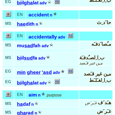
ب ِا ِلغـَلـَط
EG
bi
il
gha
lat
adv
accident
EN
n
حا َد ِث
MS
hae
dith
n
EN
accidentally
adv
مـُصا َدفـَه
MS
mu
sad
fah
adv
ب ِا ِلصـُدفـَة
bi
il
sud
fa
MS
adv
مـِن غير قـَصد
EG
min
gheer
'asd
adv
مـِن غير قـَصد
ب ِا ِلغـَلـَط
EG
bi
il
gha
lat
adv
aim
EN
n
purpose
هـَد َف
غـَر َض
MS
ha
daf
n
غـَر َض
MS
gha
rad
n