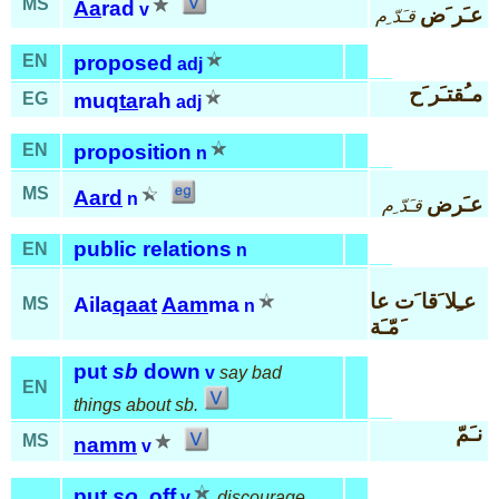
MS
Aa
rad
v
عـَر َض
قـَدّ ِم
EN
proposed
adj
مـُقتـَر َح
EG
muq
ta
rah
adj
EN
proposition
n
MS
Aard
n
عـَرض
قـَدّ ِم
public relations
EN
n
عـِلا َقا َت عا
Aila
qaat
Aam
ma
MS
n
َمّـَة
put
sb
down
v
say bad
EN
things about sb.
نـَمّ
MS
namm
v
put
so.
off
v
discourage