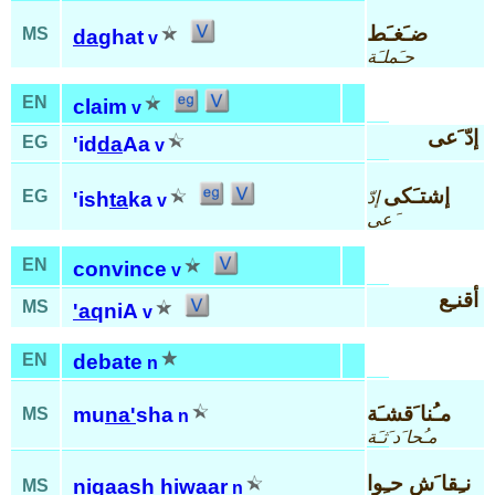
ضـَغـَط
MS
da
ghat
v
حـَملـَة
EN
claim
v
إدّ َعى
EG
'id
da
Aa
v
إشتـَكى
EG
إدّ
'ish
ta
ka
v
َعى
EN
convince
v
أقنـِع
MS
'aq
niA
v
EN
debate
n
مـُنا َقشـَة
mu
na'
sha
MS
n
مـُحا َد َثـَة
نـِقا َش حـِوا
ni
qaash
hiwaar
MS
n