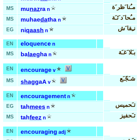
مـُنا َظر َة
MS
mu
naz
ra
n
مـُحا َد َثـَة
MS
muhae
da
tha
n
نـِقا َش
EG
ni
qaash
n
eloquence
EN
n
بـَلا َغـَة
MS
ba
lae
gha
n
EN
encourage
v
شـَجّـَع
MS
shag
gaA
v
EN
encouragement
n
تـَحميس
EG
tah
mees
n
تـَحفيز
MS
tah
feez
n
EN
encouraging
adj