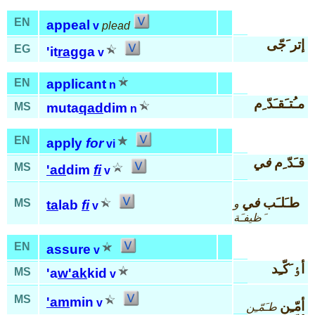
EN
appeal
v
plead
إتر َجّى
EG
'it
rag
ga
v
EN
applicant
n
مـُتـَقـَدّ ِم
MS
muta
qad
dim
n
EN
apply
for
vi
قـَدّ ِم
في
MS
'ad
dim
fi
v
طـَلـَب
في
MS
و
ta
lab
fi
v
َظيفـَة
EN
assure
v
أٶ َكّـِد
MS
'a
w'ak
kid
v
MS
'am
min
v
أمّـِن
طـَمّـِن