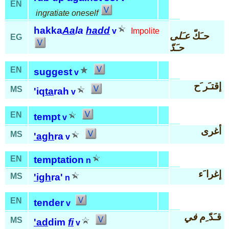
EN
ingratiate oneself
hakka
Aa
la
hadd
v
Impolite
حـَكّ
عـَلى
EG
حـَدّ
EN
suggest
v
إقتـَر َح
MS
'iq
ta
rah
v
EN
tempt
v
أغرى
MS
'agh
ra
v
EN
temptation
n
إغرا َء
MS
'igh
ra'
n
EN
tender
v
قـَدّ ِم
في
MS
'ad
dim
fi
v