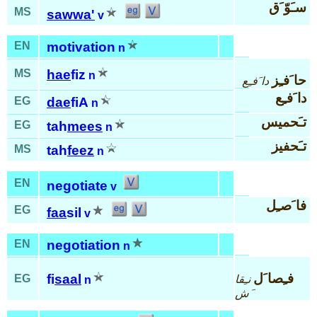
سـَوّ َق
MS
sawwa'
v
EN
motivation
n
MS
hae
fiz
n
حا َفـِز
دا َفـِع
دا َفـِع
EG
dae
fiA
n
تـَحميس
EG
tah
mees
n
تـَحفيز
MS
tah
feez
n
EN
negotiate
v
فا َصـِل
EG
faa
sil
v
EN
negotiation
n
فـِصا َل
fi
saal
EG
نـِقا
n
َش