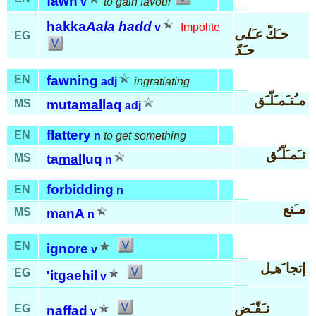
fawn
v
to gain favour
hakka
Aa
la
hadd
v
Impolite
حـَكّ
عـَلى
EG
حـَدّ
EN
fawning
adj
ingratiating
مـُتـَمـَلّـَق
MS
muta
mal
laq
adj
flattery
EN
n
to get something
تـَمـَلّـُق
MS
ta
mal
luq
n
forbidding
EN
n
مـَنع
MS
manA
n
EN
ignore
v
إتجا َهـِل
EG
'it
gae
hil
v
نـَفّـَض
EG
naf
fad
v