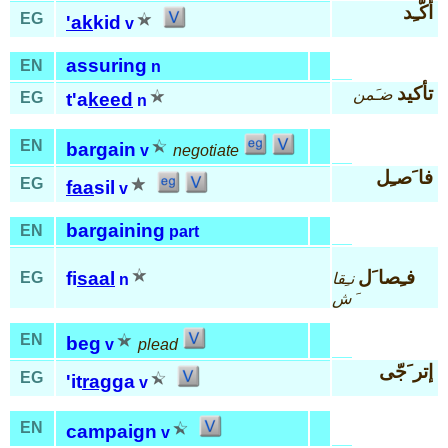
أكّـِد
EG
'ak
kid
v
assuring
EN
n
تأكيد
ضـَمن
EG
t'a
keed
n
EN
bargain
v
negotiate
فا َصـِل
EG
faa
sil
v
bargaining
EN
part
فـِصا َل
fi
saal
EG
نـِقا
n
َش
EN
beg
v
plead
إتر َجّى
EG
'it
rag
ga
v
EN
campaign
v