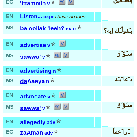
إتطـَمّـِن
EG
'it
tam
min
v
Listen...
EN
expr
I have an idea...
MS
ba
'ool
lak
'ieeh
?
expr
بـَقولّـَك إيه؟
EN
advertise
v
سـَوّ َق
MS
sawwa'
v
EN
advertising
n
د َعا َيـَة
MS
da
Aaeya
n
EN
advocate
v
سـَوّ َق
MS
sawwa'
v
EN
allegedly
adv
زا َعماً َ
EG
zaA
man
adv