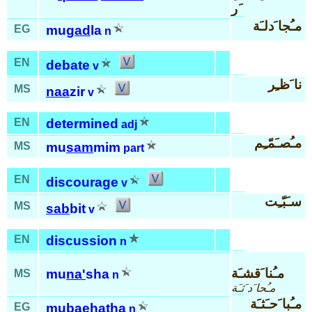
َر
مـُجا َدلـَة
EG
mu
gad
la
n
EN
debate
v
نا َظـِر
MS
naa
zir
v
EN
determined
adj
مـُصـَمّـِم
MS
mu
sam
mim
part
EN
discourage
v
سـَبّـِت
MS
sab
bit
v
EN
discussion
n
مـُنا َقشـَة
mu
na'
sha
MS
n
مـُحا َد َثـَة
مـُبا َحـَثـَة
EG
mubae
ha
tha
n