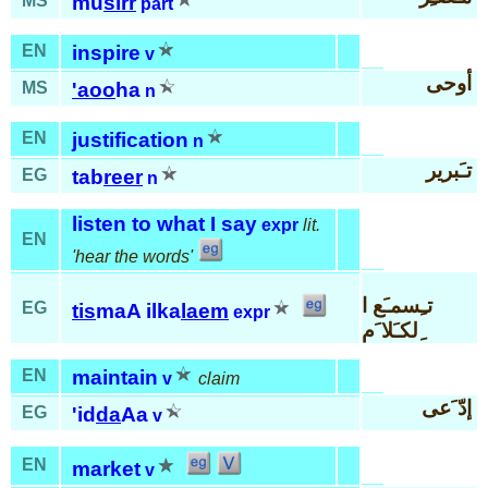
MS
mu
sirr
part
EN
inspire
v
أوحى
MS
'aoo
ha
n
EN
justification
n
تـَبرير
EG
tab
reer
n
listen to what I say
expr
lit.
EN
'hear the words'
تـِسمـَع ا
EG
tis
maA ilka
laem
expr
ِلكـَلا َم
EN
maintain
v
claim
إدّ َعى
EG
'id
da
Aa
v
EN
market
v