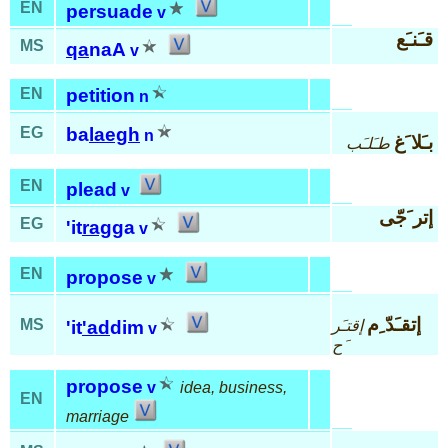
EN
persuade
v
قـَنـَع
MS
qa
naA
v
EN
petition
n
EG
ba
laegh
n
بـَلا َغ
طـَلـَب
EN
plead
v
إتر َجّى
EG
'it
rag
ga
v
EN
propose
v
إتقـَدّ ِم
MS
إقتـَر
'it
'ad
dim
v
َح
propose
v
idea, business,
EN
marriage