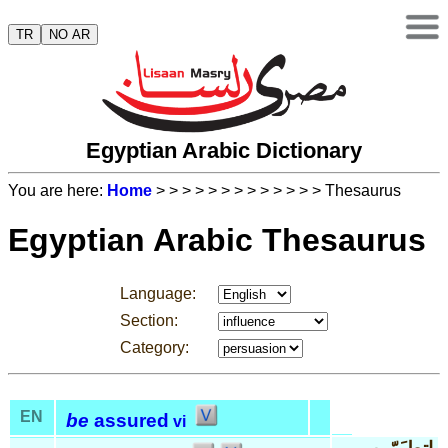
TR
NO AR
Egyptian Arabic Dictionary
You are here:
Home
>
>
>
>
>
>
>
>
>
>
>
>
> Thesaurus
Egyptian Arabic Thesaurus
Language:
Section:
Category:
EN
be
assured
vi