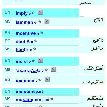
شـَخس
EN
imply
v
لـَمّـَح
MS
lam
mah
vi
EN
incentive
n
دا َفـِع
EG
dae
fiA
n
حا َفـِز
MS
hae
fiz
n
EN
insist
v
أصـَرّ
عـَلى
MS
'asarra
Aa
la
v
EG
sam
mim
v
صـَمّـِم
عـَنيد
insistent
EN
part
مـُصـَمّـِم
MS
mu
sam
mim
part
مـُصـِرّ