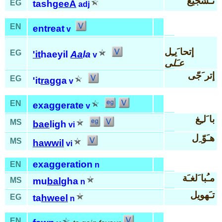
تـَشجيع
EG
tash
geeA
adj
EN
entreat
v
إتحا َيـِل
EG
'it
haeyil
Aa
la
v
عـَلى
إتر َجّى
EG
'it
rag
ga
v
EN
exaggerate
v
با َلـِغ
MS
bae
ligh
vi
هـَوّ ِل
MS
hawwil
vi
exaggeration
EN
n
مـُبا َلغـَة
MS
mu
bal
gha
n
تـَهويل
EG
ta
hweel
n
EN