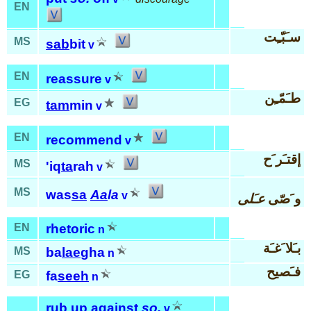
EN
سـَبّـِت
MS
sab
bit
v
EN
reassure
v
طـَمّـِن
EG
tam
min
v
EN
recommend
v
إقتـَر َح
MS
'iq
ta
rah
v
MS
was
sa
Aa
la
v
و َصّى
عـَلى
EN
rhetoric
n
بـَلا َغـَة
MS
ba
lae
gha
n
فـَصيح
EG
fa
seeh
n
rub up against
so.
v