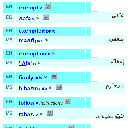
EN
exempt
v
عـَفى
EG
Aa
fa
v
exempted
EN
part
مـَعفي
MS
maA
fi
part
EN
exemption
n
إعفا َء
MS
'iA
fa'
n
EN
firmly
adv
ب ِحـَزم
MS
bi
hazm
adv
EN
follow
v
instructions
MS
ta
baA
v
تـَبـَع
تـَعليما َت