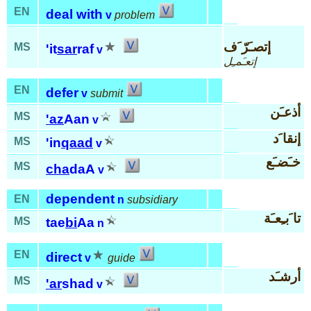
EN
deal with
v
problem
إتصـَرّ َف
MS
'it
sar
raf
v
إتعـَمـِل
EN
defer
v
submit
أذعـَن
MS
'az
Aan
v
إنقا َد
MS
'in
qaad
v
خـَضـَع
MS
cha
daA
v
dependent
EN
n
subsidiary
تا َبـِعـَة
MS
tae
bi
Aa
n
EN
direct
v
guide
أرشـَد
MS
'ar
shad
v