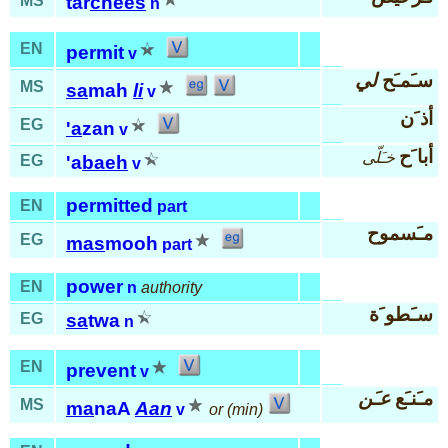
MS
tar
chees
n
EN
permit
v
سـَمـَح
لي
MS
sa
mah
li
v
أذ َن
EG
'a
zan
v
أبا َح
خـَلّى
EG
'a
baeh
v
permitted
EN
part
مـَسموح
EG
mas
mooh
part
power
EN
n
authority
سـَطو َة
EG
sa
twa
n
EN
prevent
v
مـَنـَع
عـَن
MS
ma
naA
Aan
v
or (min)