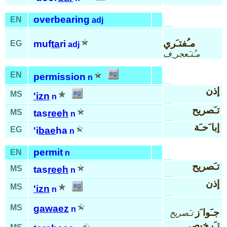
overbearing
EN
adj
مـُفتـَري
muf
ta
ri
EG
adj
مـُتـَعجر ِف
EN
permission
n
إذن
MS
'izn
n
تـَصريح
MS
tas
reeh
n
إبا َحـَة
EG
'i
bae
ha
n
permit
EN
n
تـَصريح
MS
tas
reeh
n
إذن
MS
'izn
n
MS
gawaez
n
جـَوا َز
تـَصريح
تـَرخيص