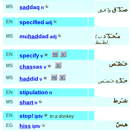
MS
sad
daq
n
صـَدّ َق
وا َفـِق
EN
specified
adj
مـُحـَدّ َد
mu
had
dad
MS
ب ِا
adj
ِلظـَبط
EN
specify
v
خـَصّـَص
MS
chas
sas
v
MS
had
did
v
حـَدّ ِد
خـَصـَص
stipulation
EN
n
شـَرط
MS
shart
n
EN
stop!
iptv
to a donkey
هـِسّ
EG
hiss
iptv