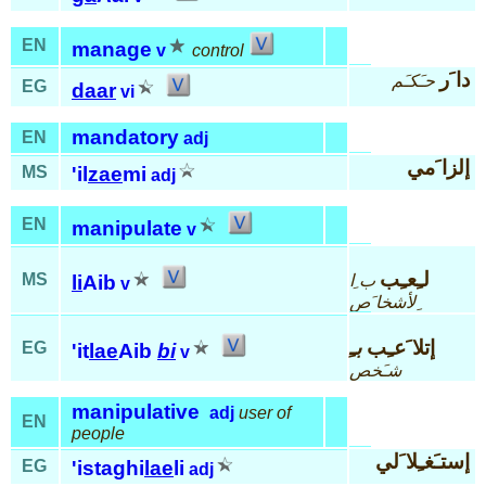
EN
manage
v
control
دا َر
حـَكـَم
EG
daar
vi
mandatory
EN
adj
إلزا َمي
MS
'il
zae
mi
adj
EN
manipulate
v
لـِعـِب
MS
ب ِا
li
Aib
v
ِلأشخا َص
إتلا َعـِب
بـِ
EG
'it
lae
Aib
bi
v
شـَخص
manipulative
adj
user of
EN
people
إستـَغـِلا َلي
EG
'istaghi
lae
li
adj