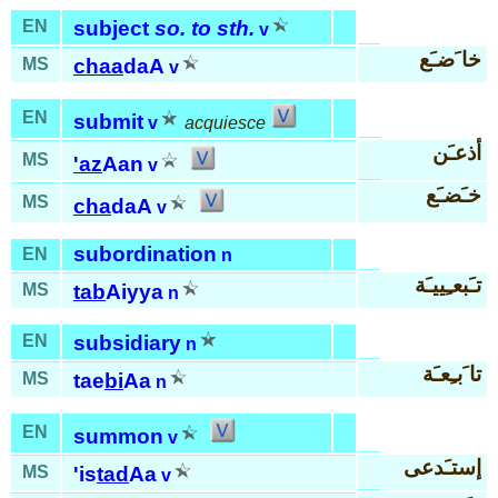
EN
subject
so. to sth.
v
خا َضـَع
MS
chaa
daA
v
EN
submit
v
acquiesce
أذعـَن
MS
'az
Aan
v
خـَضـَع
MS
cha
daA
v
subordination
EN
n
تـَبعـِييـَة
MS
tab
Aiyya
n
EN
subsidiary
n
تا َبـِعـَة
MS
tae
bi
Aa
n
EN
summon
v
إستـَدعى
MS
'is
tad
Aa
v