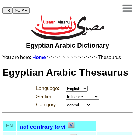
TR
NO AR
Egyptian Arabic Dictionary
You are here:
Home
>
>
>
>
>
>
>
>
>
>
>
>
> Thesaurus
Egyptian Arabic Thesaurus
Language:
Section:
Category:
EN
act
contrary
to
vi