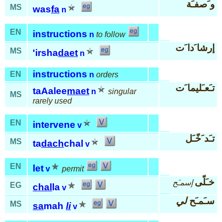
و َصفـَة
MS
was
fa
n
EN
instructions
n
to follow
إرشا َدا َت
MS
'irsha
daet
n
instructions
EN
n
orders
تـَعـَليما َت
taAalee
maet
n
singular
MS
rarely used
EN
intervene
v
تـَد َخّـَل
MS
ta
dach
chal
v
EN
let
v
permit
خـَلّى
إسمـَح
EG
chal
la
v
سـَمـَح
لي
MS
sa
mah
li
v