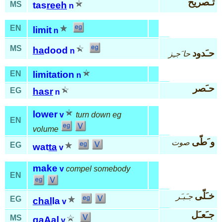
تـَصريح
MS
tas
reeh
n
EN
limit
n
MS
ha
dood
n
حـَدود
حا َجـِز
EN
limitation
n
حـَصر
EG
hasr
n
lower
v
turn down eg
EN
volume
و َطّى
صوت
EG
wat
ta
v
make
v
compel somebody
EN
خـَلّى
جـَبـَر
EG
chal
la
v
جـَعـَل
MS
ga
Aal
v