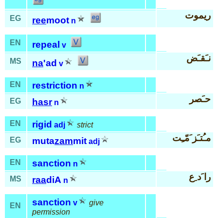
ريموت
EG
ree
moot
n
EN
repeal
v
نـَقـَض
MS
na
'ad
v
EN
restriction
n
حـَصر
EG
hasr
n
EN
rigid
adj
strict
مـُتـَز َمّـِت
EG
muta
zam
mit
adj
EN
sanction
n
را َد ِع
MS
raa
diA
n
sanction
v
give
EN
permission