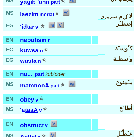
MS
ya
gib
'ann
part
MS
lae
zim
modal
لا َز ِم
ضـَروري
إضطـَر
EG
'id
tar
vi
nepotism
EN
n
كـُوسـَة
EG
kuw
sa
n
و َسطـَة
EG
was
ta
n
no...
EN
part
forbidden
مـَمنوع
MS
mam
nooA
part
EN
obey
v
أطا َع
MS
'a
taaA
v
EN
obstruct
v
عـَطّـَل
MS
Aat
tal