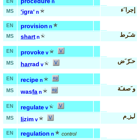
procedure
EN
n
إجرا َء
MS
'ig
ra'
n
EN
provision
n
شـَرط
MS
shart
n
EN
provoke
v
حـَرّ َض
MS
har
rad
v
EN
recipe
n
و َصفـَة
MS
was
fa
n
EN
regulate
v
لـِز ِم
MS
li
zim
v
EN
regulation
n
control