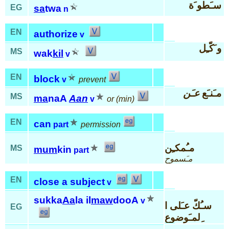
سـَطو َة
EG
sa
twa
n
EN
authorize
v
و َكّـِل
MS
wak
kil
v
EN
block
v
prevent
مـَنـَع
عـَن
MS
ma
naA
Aan
v
or (min)
EN
can
part
permission
مـُمكـِن
MS
mum
kin
part
مـَسموح
EN
close a subject
v
sukka
Aa
la il
maw
dooA
v
سـُكّ عـَلى ا
EG
ِلمـَوضوع