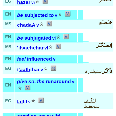
EG
ha
zar
vi
EN
be
subjected
to
v
خـَضـَع
MS
cha
daA
v
EN
be
subjugated
vi
إتسـَخّـَر
MS
'it
sach
char
vi
feel
influenced
EN
v
EG
t
'aath
thar
v
تأ َثّـَر
سـَيطـَر َة
give so. the
runaround
v
EN
لـَفّـِف
EG
laf
fif
v
شـَحطـَط