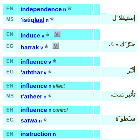
EN
independence
n
إستـِقلا َل
MS
'istiq
laal
n
EN
induce
v
حـَرّ َك
حـَثّ
EG
har
rak
v
EN
influence
v
أثّـَر
EG
'ath
thar
v
influence
EN
n
effect
تأثير
نـَتيجـَة
MS
t'a
theer
n
influence
EN
n
control
سـَطو َة
EG
sa
twa
n
instruction
EN
n