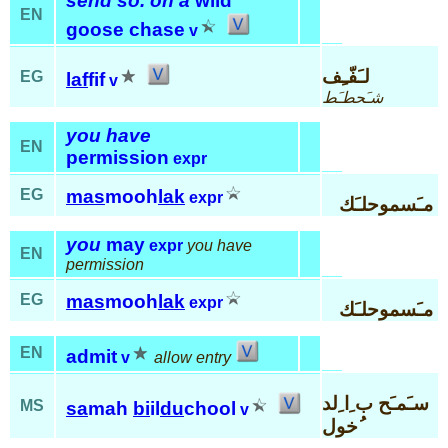
send so. on a
wild
EN
goose chase
v
لـَفّـِف
EG
laf
fif
v
شـَحطـَط
you have
EN
permission
expr
EG
mas
mooh
lak
expr
مـَسموحلـَك
you
may
expr
you have
EN
permission
EG
mas
mooh
lak
expr
مـَسموحلـَك
EN
admit
v
allow entry
سـَمـَح ب ِا ِلد
MS
sa
mah
bi
il
du
chool
v
ُخول