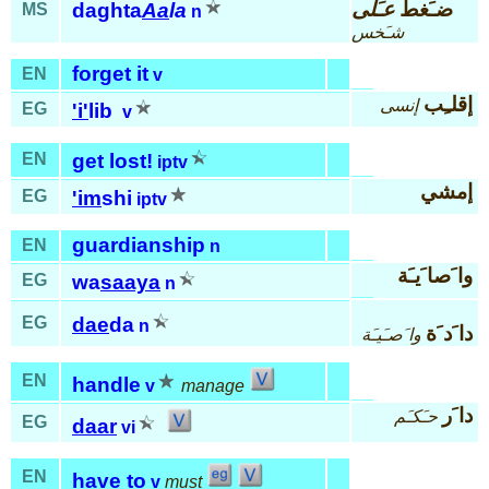
ضـَغط
عـَلى
daghta
Aa
la
MS
n
شـَخس
forget it
EN
v
إقلـِب
إنسى
EG
'i'
lib
v
EN
get lost!
iptv
إمشي
EG
'im
shi
iptv
guardianship
EN
n
وا َصا َيـَة
EG
wa
saaya
n
EG
dae
da
n
دا َد َة
وا َصـَيـَة
EN
handle
v
manage
دا َر
حـَكـَم
EG
daar
vi
EN
have to
v
must