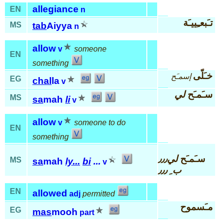
allegiance
EN
n
تـَبعـِييـَة
MS
tab
Aiyya
n
allow
v
someone
EN
something
خـَلّى
إسمـَح
EG
chal
la
v
سـَمـَح
لي
MS
sa
mah
li
v
allow
v
someone to do
EN
something
سـَمـَح
لي٫٫٫
MS
sa
mah
ly...
bi
...
v
ب ِ ٫٫٫
EN
allowed
adj
permitted
مـَسموح
EG
mas
mooh
part