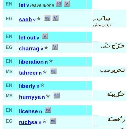
EN
let
v
leave alone
سا َب
EG
م
saeb
v
َتـِلمـِسش
EN
let out
v
خـَرّ َج
خـَلّى
EG
char
rag
v
EN
liberation
n
تـَحرير
سيب
MS
tah
reer
n
EN
liberty
n
حـُرّ ِييـَة
MS
hur
riyya
n
EN
license
n
ر ُخصـَة
EG
ruch
sa
n