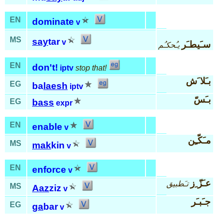
EN
dominate
v
MS
say
tar
v
سـَيطـَر
يـُحكـُم
EN
don't!
iptv
stop that!
بـَلا َش
EG
ba
laesh
iptv
بـَسّ
EG
bass
expr
EN
enable
v
مـَكّـِن
MS
mak
kin
v
EN
enforce
v
عـَزّ ِز
تـَطبيق
MS
Aaz
ziz
v
جـَبـَر
EG
ga
bar
v