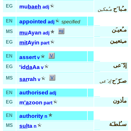
EG
mu
baeh
adj
مـُبا َح
مـُمكـِن
EN
appointed
adj
specified
مـُعيـَن
MS
mu
Ayan
adj
مـِتعيـِن
EG
mit
Ayin
part
EN
assert
v
إدّ َعى
EG
'id
da
Aa
v
MS
sar
rah
v
صـَرّ َح
إد َعى
authorised
EN
adj
مأذون
EG
m
'a
zoon
part
EN
authority
n
سـُلطـَة
MS
sul
ta
n