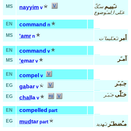
نـَييـِم
MS
سـُكّ
nayyim
v
عـَلى ا ِلمـَوضوع
EN
command
n
MS
'amr
n
أمر
تـَعـَليما َت
EN
command
v
آمـَر
MS
'e
mar
v
EN
compel
v
جـَبـَر
EG
ga
bar
v
خـَلّى
جـَبـَر
EG
chal
la
v
compelled
EN
part
EG
mud
tar
part
مـُضطـَر
تـَهديد