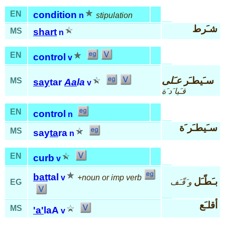
EN
condition
n
stipulation
شـَرط
MS
shart
n
EN
control
v
سـَيطـَر
عـَلى
MS
say
tar
Aa
la
v
قـَيا َد َة
EN
control
n
سـَيطـَر َة
MS
say
ta
ra
n
EN
curb
v
bat
tal
v
+noun or imp verb
بـَطّـَل
و َقّـَف
EG
أقلـَع
MS
'a'
laA
v