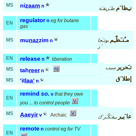
MS
ni
zaam
n
نـِظا َم
طـَريقـَة
regulator
n
eg for butane
EN
gas
مـُنـَظّـِم
mu
naz
zim
MS
بوتـَجا
n
َز
EN
release
n
liberation
تـَحرير
سيب
MS
tah
reer
n
إطلا َق
MS
'it
laa'
n
remind
so.
v
that they owe
EN
you ... to control people
MS
Aaeyir
v
Archaic
عا َيـِر
يـِفـَكّـَر َك
remote
n
control eg for TV
EN