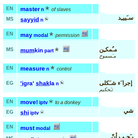
EN
master
n
of slaves
سـَييـِد
MS
sayyid
n
EN
may
modal
permission
مـُمكـِن
MS
mum
kin
part
مـَسموح
EN
measure
n
control
إجرا َء شـَكلى
'ig
ra'
shak
la
EG
n
تـَحكيم
EN
move!
iptv
to a donkey
شي
EG
shi
iptv
EN
must
modal
يـَجـِب أنّ