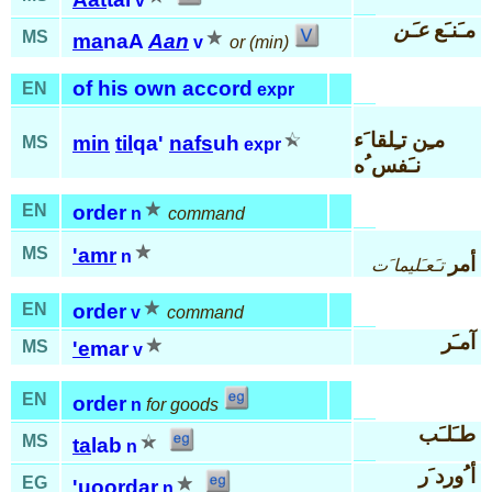
v
مـَنـَع
عـَن
MS
ma
naA
Aan
v
or (min)
of his own accord
EN
expr
مـِن تـِلقا َء
min
til
qa'
nafs
uh
MS
expr
نـَفس ُه
EN
order
n
command
MS
'amr
n
أمر
تـَعـَليما َت
EN
order
v
command
آمـَر
MS
'e
mar
v
EN
order
n
for goods
طـَلـَب
MS
ta
lab
n
أ ُورد َر
EG
'uoor
dar
n