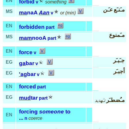
EN
forbid
v
something
مـَنـَع
عـَن
MS
ma
naA
Aan
v
or (min)
EN
forbidden
part
مـَمنوع
MS
mam
nooA
part
EN
force
v
جـَبـَر
EG
ga
bar
v
أجبـَر
EG
'ag
bar
v
forced
EN
part
EG
mud
tar
part
مـُضطـَر
تـَهديد
forcing
someone
to
EN
...
n
coerce