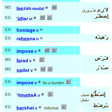
MS
lae
zim
modal
لا َز ِم
ضـَروري
إضطـَر
EG
'id
tar
vi
EN
hostage
n
ر َهينـَة
EG
ra
hee
na
n
EN
impose
v
فـَر َض
MS
fa
rad
v
صـَد َر
MS
sa
dar
v
EN
impose
v
be a burden
إتمـَطّـَع
EG
ضيف
'it
mat
taA
v
تـِقيل
بـَرشـَط
EG
bar
shat
v
Informal