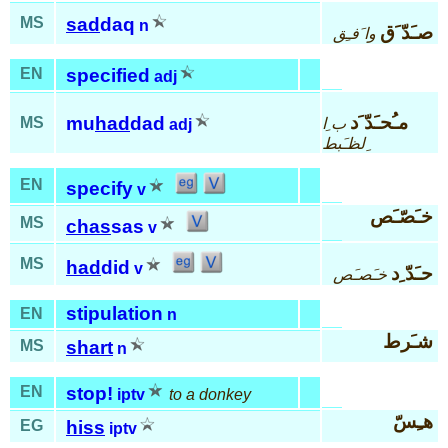
MS
sad
daq
n
صـَدّ َق
وا َفـِق
EN
specified
adj
مـُحـَدّ َد
mu
had
dad
MS
ب ِا
adj
ِلظـَبط
EN
specify
v
خـَصّـَص
MS
chas
sas
v
MS
had
did
v
حـَدّ ِد
خـَصـَص
stipulation
EN
n
شـَرط
MS
shart
n
EN
stop!
iptv
to a donkey
هـِسّ
EG
hiss
iptv