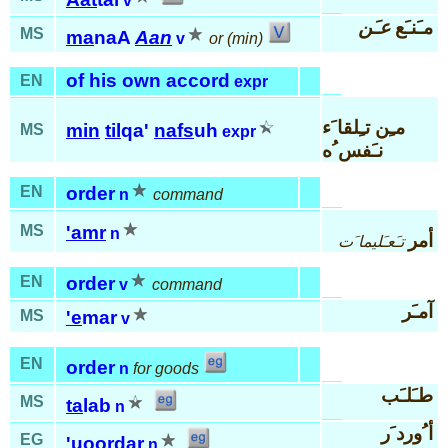
v
مـَنـَع
عـَن
MS
ma
naA
Aan
v
or (min)
of his own accord
EN
expr
مـِن تـِلقا َء
min
til
qa'
nafs
uh
MS
expr
نـَفس ُه
EN
order
n
command
MS
'amr
n
أمر
تـَعـَليما َت
EN
order
v
command
آمـَر
MS
'e
mar
v
EN
order
n
for goods
طـَلـَب
MS
ta
lab
n
أ ُورد َر
EG
'uoor
dar
n