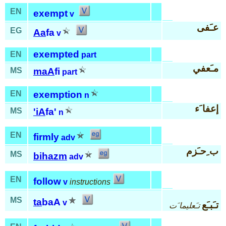
EN
exempt
v
عـَفى
EG
Aa
fa
v
exempted
EN
part
مـَعفي
MS
maA
fi
part
EN
exemption
n
إعفا َء
MS
'iA
fa'
n
EN
firmly
adv
ب ِحـَزم
MS
bi
hazm
adv
EN
follow
v
instructions
MS
ta
baA
v
تـَبـَع
تـَعليما َت