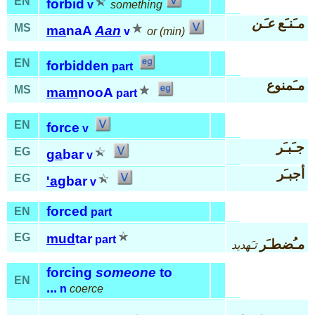
EN
forbid
v
something
مـَنـَع
عـَن
MS
ma
naA
Aan
v
or (min)
EN
forbidden
part
مـَمنوع
MS
mam
nooA
part
EN
force
v
جـَبـَر
EG
ga
bar
v
أجبـَر
EG
'ag
bar
v
forced
EN
part
EG
mud
tar
part
مـُضطـَر
تـَهديد
forcing
someone
to
EN
...
n
coerce