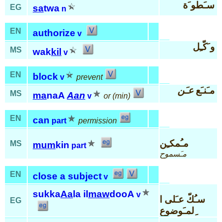
سـَطو َة
EG
sa
twa
n
EN
authorize
v
و َكّـِل
MS
wak
kil
v
EN
block
v
prevent
مـَنـَع
عـَن
MS
ma
naA
Aan
v
or (min)
EN
can
part
permission
مـُمكـِن
MS
mum
kin
part
مـَسموح
EN
close a subject
v
sukka
Aa
la il
maw
dooA
v
سـُكّ عـَلى ا
EG
ِلمـَوضوع