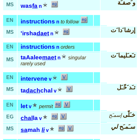
و َصفـَة
MS
was
fa
n
EN
instructions
n
to follow
إرشا َدا َت
MS
'irsha
daet
n
instructions
EN
n
orders
تـَعـَليما َت
taAalee
maet
n
singular
MS
rarely used
EN
intervene
v
تـَد َخّـَل
MS
ta
dach
chal
v
EN
let
v
permit
خـَلّى
إسمـَح
EG
chal
la
v
سـَمـَح
لي
MS
sa
mah
li
v