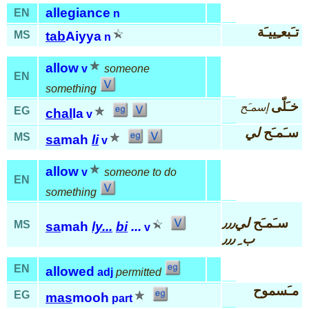
allegiance
EN
n
تـَبعـِييـَة
MS
tab
Aiyya
n
allow
v
someone
EN
something
خـَلّى
إسمـَح
EG
chal
la
v
سـَمـَح
لي
MS
sa
mah
li
v
allow
v
someone to do
EN
something
سـَمـَح
لي٫٫٫
MS
sa
mah
ly...
bi
...
v
ب ِ ٫٫٫
EN
allowed
adj
permitted
مـَسموح
EG
mas
mooh
part