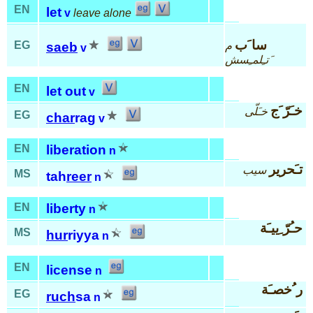
EN
let
v
leave alone
سا َب
EG
م
saeb
v
َتـِلمـِسش
EN
let out
v
خـَرّ َج
خـَلّى
EG
char
rag
v
EN
liberation
n
تـَحرير
سيب
MS
tah
reer
n
EN
liberty
n
حـُرّ ِييـَة
MS
hur
riyya
n
EN
license
n
ر ُخصـَة
EG
ruch
sa
n