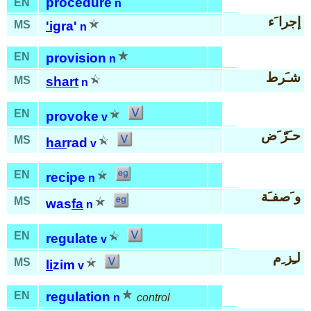
procedure
EN
n
إجرا َء
MS
'ig
ra'
n
EN
provision
n
شـَرط
MS
shart
n
EN
provoke
v
حـَرّ َض
MS
har
rad
v
EN
recipe
n
و َصفـَة
MS
was
fa
n
EN
regulate
v
لـِز ِم
MS
li
zim
v
EN
regulation
n
control