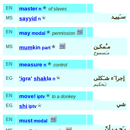
EN
master
n
of slaves
سـَييـِد
MS
sayyid
n
EN
may
modal
permission
مـُمكـِن
MS
mum
kin
part
مـَسموح
EN
measure
n
control
إجرا َء شـَكلى
'ig
ra'
shak
la
EG
n
تـَحكيم
EN
move!
iptv
to a donkey
شي
EG
shi
iptv
EN
must
modal
يـَجـِب أنّ