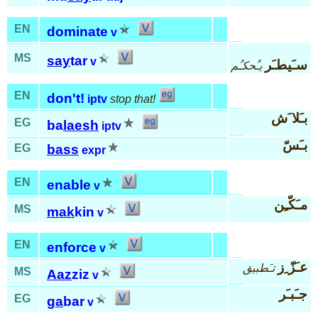
EN
dominate
v
MS
say
tar
v
سـَيطـَر
يـُحكـُم
EN
don't!
iptv
stop that!
بـَلا َش
EG
ba
laesh
iptv
بـَسّ
EG
bass
expr
EN
enable
v
مـَكّـِن
MS
mak
kin
v
EN
enforce
v
عـَزّ ِز
تـَطبيق
MS
Aaz
ziz
v
جـَبـَر
EG
ga
bar
v