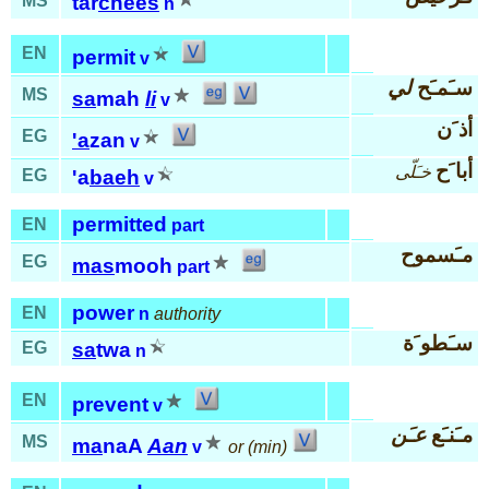
MS
tar
chees
n
EN
permit
v
سـَمـَح
لي
MS
sa
mah
li
v
أذ َن
EG
'a
zan
v
أبا َح
خـَلّى
EG
'a
baeh
v
permitted
EN
part
مـَسموح
EG
mas
mooh
part
power
EN
n
authority
سـَطو َة
EG
sa
twa
n
EN
prevent
v
مـَنـَع
عـَن
MS
ma
naA
Aan
v
or (min)