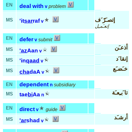
EN
deal with
v
problem
إتصـَرّ َف
MS
'it
sar
raf
v
إتعـَمـِل
EN
defer
v
submit
أذعـَن
MS
'az
Aan
v
إنقا َد
MS
'in
qaad
v
خـَضـَع
MS
cha
daA
v
dependent
EN
n
subsidiary
تا َبـِعـَة
MS
tae
bi
Aa
n
EN
direct
v
guide
أرشـَد
MS
'ar
shad
v