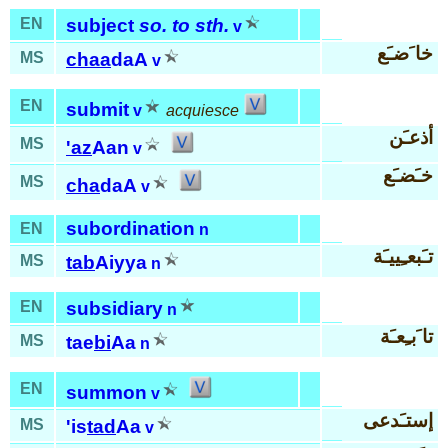
EN
subject
so. to sth.
v
خا َضـَع
MS
chaa
daA
v
EN
submit
v
acquiesce
أذعـَن
MS
'az
Aan
v
خـَضـَع
MS
cha
daA
v
subordination
EN
n
تـَبعـِييـَة
MS
tab
Aiyya
n
EN
subsidiary
n
تا َبـِعـَة
MS
tae
bi
Aa
n
EN
summon
v
إستـَدعى
MS
'is
tad
Aa
v