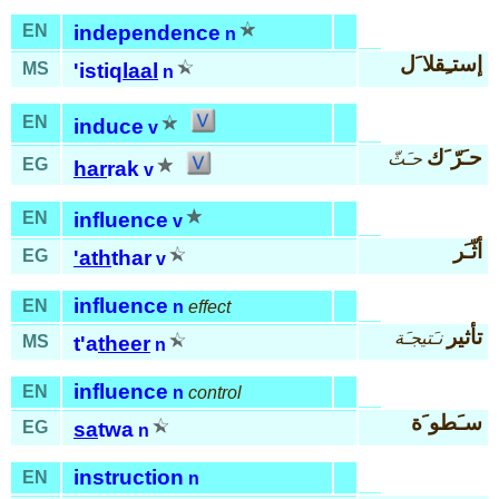
EN
independence
n
إستـِقلا َل
MS
'istiq
laal
n
EN
induce
v
حـَرّ َك
حـَثّ
EG
har
rak
v
EN
influence
v
أثّـَر
EG
'ath
thar
v
influence
EN
n
effect
تأثير
نـَتيجـَة
MS
t'a
theer
n
influence
EN
n
control
سـَطو َة
EG
sa
twa
n
instruction
EN
n