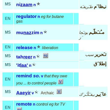
MS
ni
zaam
n
نـِظا َم
طـَريقـَة
regulator
n
eg for butane
EN
gas
مـُنـَظّـِم
mu
naz
zim
MS
بوتـَجا
n
َز
EN
release
n
liberation
تـَحرير
سيب
MS
tah
reer
n
إطلا َق
MS
'it
laa'
n
remind
so.
v
that they owe
EN
you ... to control people
MS
Aaeyir
v
Archaic
عا َيـِر
يـِفـَكّـَر َك
remote
n
control eg for TV
EN