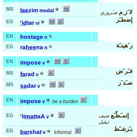
MS
lae
zim
modal
لا َز ِم
ضـَروري
إضطـَر
EG
'id
tar
vi
EN
hostage
n
ر َهينـَة
EG
ra
hee
na
n
EN
impose
v
فـَر َض
MS
fa
rad
v
صـَد َر
MS
sa
dar
v
EN
impose
v
be a burden
إتمـَطّـَع
EG
ضيف
'it
mat
taA
v
تـِقيل
بـَرشـَط
EG
bar
shat
v
Informal