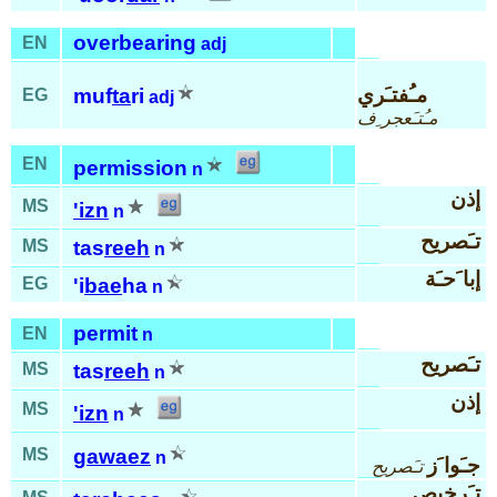
overbearing
EN
adj
مـُفتـَري
muf
ta
ri
EG
adj
مـُتـَعجر ِف
EN
permission
n
إذن
MS
'izn
n
تـَصريح
MS
tas
reeh
n
إبا َحـَة
EG
'i
bae
ha
n
permit
EN
n
تـَصريح
MS
tas
reeh
n
إذن
MS
'izn
n
MS
gawaez
n
جـَوا َز
تـَصريح
تـَرخيص