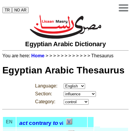
TR
NO AR
Egyptian Arabic Dictionary
You are here:
Home
>
>
>
>
>
>
>
>
>
>
>
> Thesaurus
Egyptian Arabic Thesaurus
Language:
Section:
Category:
EN
act
contrary
to
vi