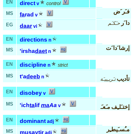
EN
direct
v
control
فـَر َض
MS
fa
rad
v
دا َر
حـَكـَم
EG
daar
vi
EN
directions
n
إرشا َدا َت
MS
'irsha
daet
n
EN
discipline
n
strict
MS
t'a
deeb
n
تأديب
تـَربـِييـَة
EN
disobey
v
MS
'ich
ta
lif
ma
Aa
v
إختـَلـِف
مـَعـَ
EN
dominant
adj
مـُسـَيطـِر
MS
mu
say
tir
adj