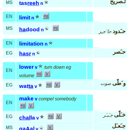
تـَصريح
MS
tas
reeh
n
EN
limit
n
MS
ha
dood
n
حـَدود
حا َجـِز
EN
limitation
n
حـَصر
EG
hasr
n
lower
v
turn down eg
EN
volume
و َطّى
صوت
EG
wat
ta
v
make
v
compel somebody
EN
خـَلّى
جـَبـَر
EG
chal
la
v
جـَعـَل
MS
ga
Aal
v