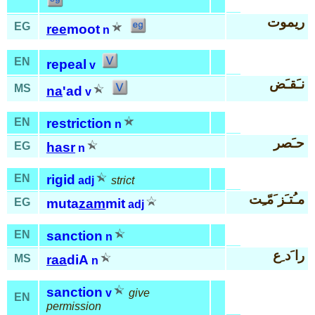
ريموت
EG
ree
moot
n
EN
repeal
v
نـَقـَض
MS
na
'ad
v
EN
restriction
n
حـَصر
EG
hasr
n
EN
rigid
adj
strict
مـُتـَز َمّـِت
EG
muta
zam
mit
adj
EN
sanction
n
را َد ِع
MS
raa
diA
n
sanction
v
give
EN
permission