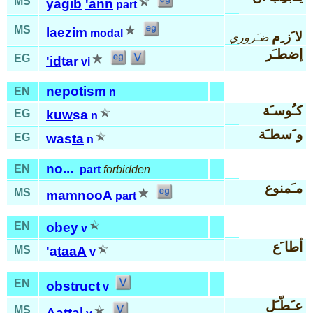
MS
ya
gib
'ann
part
MS
lae
zim
modal
لا َز ِم
ضـَروري
إضطـَر
EG
'id
tar
vi
nepotism
EN
n
كـُوسـَة
EG
kuw
sa
n
و َسطـَة
EG
was
ta
n
no...
EN
part
forbidden
مـَمنوع
MS
mam
nooA
part
EN
obey
v
أطا َع
MS
'a
taaA
v
EN
obstruct
v
عـَطّـَل
MS
Aat
tal