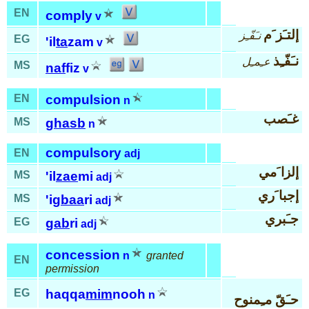
EN
comply
v
إلتـَز َم
نـَفّـِز
EG
'il
ta
zam
v
نـَفّـِذ
عـِمـِل
MS
naf
fiz
v
EN
compulsion
n
غـَصب
MS
ghasb
n
compulsory
EN
adj
إلزا َمي
MS
'il
zae
mi
adj
إجبا َري
MS
'ig
baa
ri
adj
جـَبري
EG
gab
ri
adj
concession
n
granted
EN
permission
EG
haqqa
mim
nooh
n
حـَقّ مـِمنوح