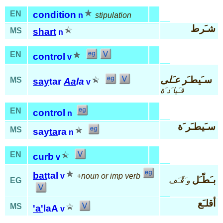
EN
condition
n
stipulation
شـَرط
MS
shart
n
EN
control
v
سـَيطـَر
عـَلى
MS
say
tar
Aa
la
v
قـَيا َد َة
EN
control
n
سـَيطـَر َة
MS
say
ta
ra
n
EN
curb
v
bat
tal
v
+noun or imp verb
بـَطّـَل
و َقّـَف
EG
أقلـَع
MS
'a'
laA
v