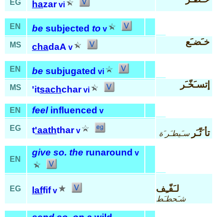
EG
ha
zar
vi
EN
be
subjected
to
v
خـَضـَع
MS
cha
daA
v
EN
be
subjugated
vi
إتسـَخّـَر
MS
'it
sach
char
vi
feel
influenced
EN
v
EG
t
'aath
thar
v
تأ َثّـَر
سـَيطـَر َة
give so. the
runaround
v
EN
لـَفّـِف
EG
laf
fif
v
شـَحطـَط