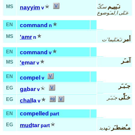
نـَييـِم
MS
سـُكّ
nayyim
v
عـَلى ا ِلمـَوضوع
EN
command
n
MS
'amr
n
أمر
تـَعـَليما َت
EN
command
v
آمـَر
MS
'e
mar
v
EN
compel
v
جـَبـَر
EG
ga
bar
v
خـَلّى
جـَبـَر
EG
chal
la
v
compelled
EN
part
EG
mud
tar
part
مـُضطـَر
تـَهديد