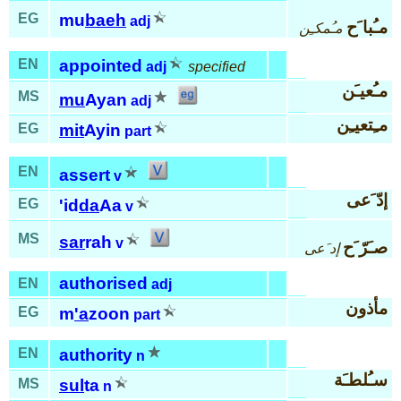
EG
mu
baeh
adj
مـُبا َح
مـُمكـِن
EN
appointed
adj
specified
مـُعيـَن
MS
mu
Ayan
adj
مـِتعيـِن
EG
mit
Ayin
part
EN
assert
v
إدّ َعى
EG
'id
da
Aa
v
MS
sar
rah
v
صـَرّ َح
إد َعى
authorised
EN
adj
مأذون
EG
m
'a
zoon
part
EN
authority
n
سـُلطـَة
MS
sul
ta
n