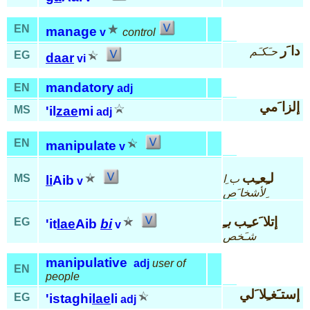
EN
manage
v
control
دا َر
حـَكـَم
EG
daar
vi
mandatory
EN
adj
إلزا َمي
MS
'il
zae
mi
adj
EN
manipulate
v
لـِعـِب
MS
ب ِا
li
Aib
v
ِلأشخا َص
إتلا َعـِب
بـِ
EG
'it
lae
Aib
bi
v
شـَخص
manipulative
adj
user of
EN
people
إستـَغـِلا َلي
EG
'istaghi
lae
li
adj