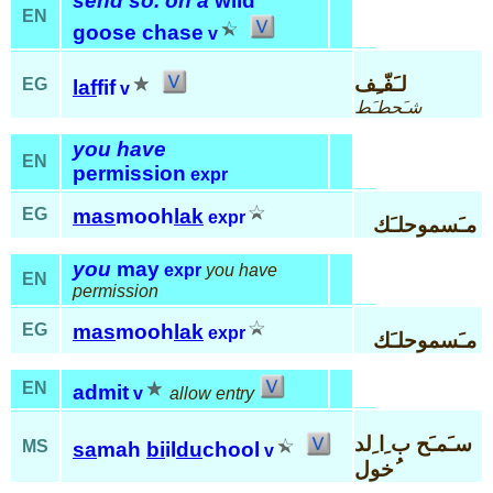
send so. on a
wild
EN
goose chase
v
لـَفّـِف
EG
laf
fif
v
شـَحطـَط
you have
EN
permission
expr
EG
mas
mooh
lak
expr
مـَسموحلـَك
you
may
expr
you have
EN
permission
EG
mas
mooh
lak
expr
مـَسموحلـَك
EN
admit
v
allow entry
سـَمـَح ب ِا ِلد
MS
sa
mah
bi
il
du
chool
v
ُخول