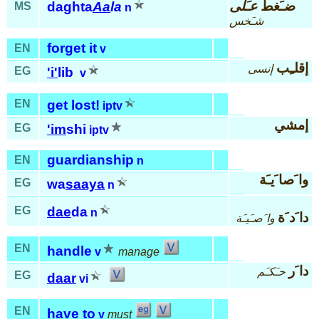
ضـَغط
عـَلى
daghta
Aa
la
MS
n
شـَخس
forget it
EN
v
إقلـِب
إنسى
EG
'i'
lib
v
EN
get lost!
iptv
إمشي
EG
'im
shi
iptv
guardianship
EN
n
وا َصا َيـَة
EG
wa
saaya
n
EG
dae
da
n
دا َد َة
وا َصـَيـَة
EN
handle
v
manage
دا َر
حـَكـَم
EG
daar
vi
EN
have to
v
must