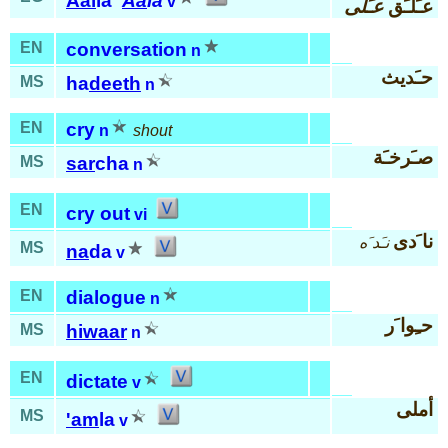
Aal
la'
Aa
la
v
عـَلّـَق
عـَلى
EN
conversation
n
حـَديث
MS
ha
deeth
n
EN
cry
n
shout
صـَرخـَة
MS
sar
cha
n
EN
cry out
vi
نا َدى
نـَد َه
MS
na
da
v
EN
dialogue
n
حـِوا َر
MS
hiwaar
n
EN
dictate
v
أملى
MS
'am
la
v