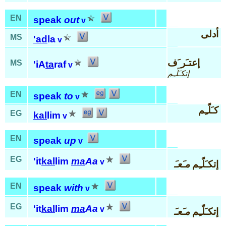
EN
speak
out
v
أدلى
MS
'ad
la
v
إعتـَر َف
MS
'iA
ta
raf
v
إتكـَلّـِم
EN
speak
to
v
كـَلّـِم
EG
kal
lim
v
EN
speak
up
v
EG
'it
kal
lim
ma
Aa
v
إتكـَلّـِم
مـَعـَ
EN
speak
with
v
EG
'it
kal
lim
ma
Aa
v
إتكـَلّـِم
مـَعـَ