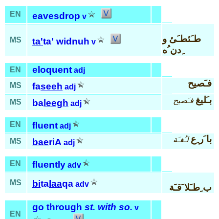
EN
eavesdrop
v
طـَئطـَئ و
MS
ta'
ta' widnuh
v
ِدن ُه
eloquent
EN
adj
فـَصيح
MS
fa
seeh
adj
بـَليغ
فـَصيح
MS
ba
leegh
adj
EN
fluent
adj
با َر ِع
لـُغـَة
MS
bae
riA
adj
EN
fluently
adv
MS
bi
ta
laa
qa
adv
ب ِطـَلا َقـَة
go through
st. with so.
v
EN