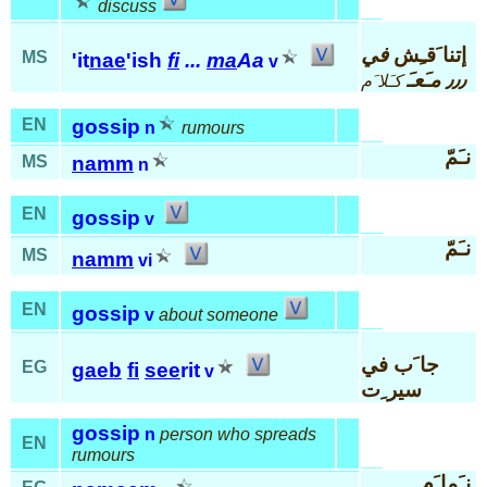
discuss
إتنا َقـِش
في
MS
'it
nae
'ish
fi
...
ma
Aa
v
٫٫٫ مـَعـَ
كـَلا َم
EN
gossip
n
rumours
نـَمّ
MS
namm
n
EN
gossip
v
نـَمّ
MS
namm
vi
EN
gossip
v
about someone
جا َب في
EG
gaeb
fi
see
rit
v
سير ِت
gossip
n
person who spreads
EN
rumours
نـَما َم