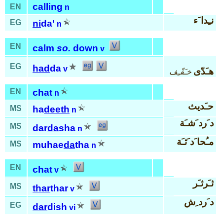
calling
EN
n
نـِدا َء
EG
ni
da'
n
EN
calm
so.
down
v
EG
had
da
v
هـَدّى
خـَفّـِف
EN
chat
n
حـَديث
MS
ha
deeth
n
د َرد َشـَة
MS
dar
da
sha
n
مـُحا َد َثـَة
MS
muhae
da
tha
n
EN
chat
v
ثـَرثـَر
MS
thar
thar
v
د َرد ِش
EG
dar
dish
vi