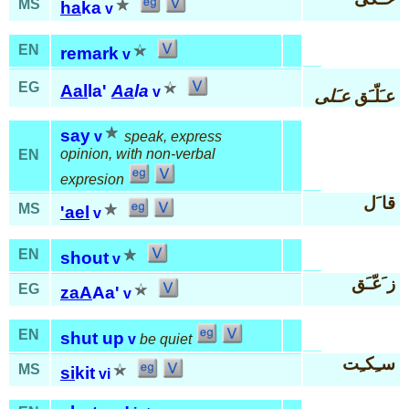
MS
ha
ka
v
EN
remark
v
EG
Aal
la'
Aa
la
v
عـَلّـَق
عـَلى
say
v
speak, express
opinion, with non-verbal
EN
expresion
قا َل
MS
'ael
v
EN
shout
v
ز َعّـَق
EG
zaA
Aa'
v
EN
shut up
v
be quiet
سـِكـِت
MS
si
kit
vi