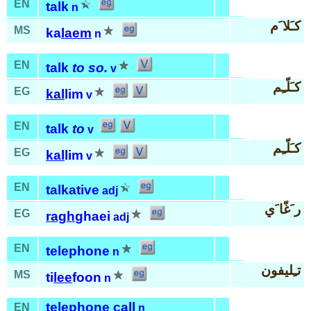
EN
talk
n
كـَلا َم
MS
ka
laem
n
EN
talk
to so.
v
كـَلّـِم
EG
kal
lim
v
EN
talk
to
v
كـَلّـِم
EG
kal
lim
v
EN
talkative
adj
ر َغّا َي
EG
ragh
ghaei
adj
EN
telephone
n
تـِليفون
MS
ti
lee
foon
n
telephone call
EN
n