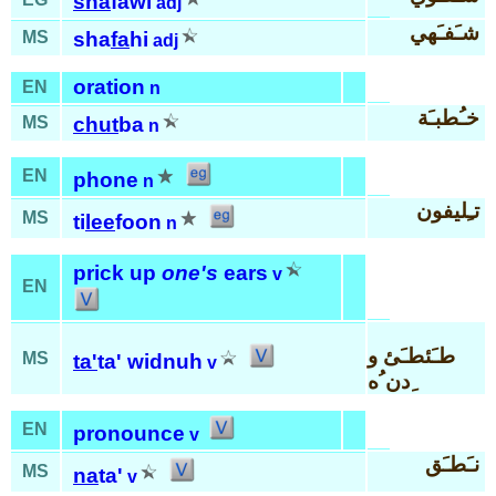
sha
fawi
adj
شـَفـَهي
MS
sha
fa
hi
adj
oration
EN
n
خـُطبـَة
MS
chut
ba
n
EN
phone
n
تـِليفون
MS
ti
lee
foon
n
prick up
one's
ears
v
EN
طـَئطـَئ و
MS
ta'
ta' widnuh
v
ِدن ُه
EN
pronounce
v
نـَطـَق
MS
na
ta'
v