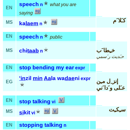
speech
n
what you are
EN
saying
كـَلا َم
MS
ka
laem
n
EN
speech
n
public
خـِطا َب
chi
taab
MS
n
حـَديث ر َسمي
stop bending my ear
EN
expr
'in
zil
min
Aa
la wa
dae
ni
expr
إنز ِل مـِن
EG
عـَلى و َدا َني
EN
stop talking
vi
سـِكـِت
MS
si
kit
vi
stopping talking
EN
n