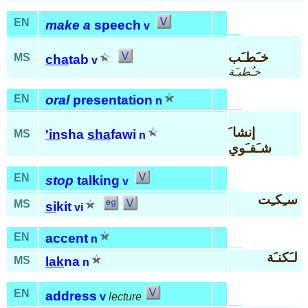
EN
make a
speech
v
خـَطـَب
MS
cha
tab
v
خـُطبـَة
EN
oral
presentation
n
إنشا َ
'in
sha
sha
fawi
MS
n
شـَفـَوي
EN
stop
talking
v
سـِكـِت
MS
si
kit
vi
EN
accent
n
لـَكنـَة
MS
lak
na
n
EN
address
v
lecture