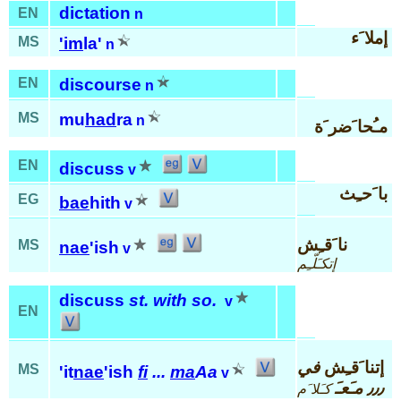
dictation
EN
n
إملا َء
MS
'im
la'
n
EN
discourse
n
MS
mu
had
ra
n
مـُحا َضر َة
EN
discuss
v
با َحـِث
EG
bae
hith
v
نا َقـِش
MS
nae
'ish
v
إتكـَلّـِم
discuss
st. with so.
v
EN
إتنا َقـِش
في
MS
'it
nae
'ish
fi
...
ma
Aa
v
٫٫٫ مـَعـَ
كـَلا َم