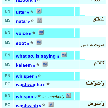
fa
zoo
ra
n
EN
utter
v
نـَطـَق
MS
na
ta'
v
EN
voice
n
MS
soot
n
صوت
شـَخس
EN
what
so.
is saying
n
كـَلا َم
MS
ka
laem
n
EN
whisper
n
و َشو َشـَة
EG
wa
shwa
sha
n
EN
whisper
v
to somebody
و َشو ِش
EG
wa
shwish
v