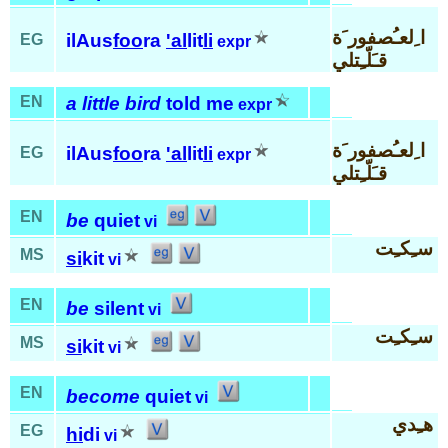
ا ِلعـُصفور َة
ilAus
foo
ra
'al
lit
li
EG
expr
قـَلّـِتلي
EN
a little bird
told me
expr
ا ِلعـُصفور َة
ilAus
foo
ra
'al
lit
li
EG
expr
قـَلّـِتلي
EN
be
quiet
vi
سـِكـِت
MS
si
kit
vi
EN
be
silent
vi
سـِكـِت
MS
si
kit
vi
EN
become
quiet
vi
هـِدي
EG
hi
di
vi