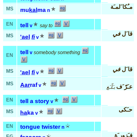
مـُكا َلمـَة
MS
mu
kal
ma
n
EN
tell
v
say to
قا َل
في
MS
'ael
fi
v
tell
v
somebody something
EN
قا َل
في
MS
'ael
fi
v
MS
Aar
raf
v
عـَرّ َف
بـَلّـَغ
EN
tell a story
v
حـَكى
MS
ha
ka
v
EN
tongue twister
n
فـَزور َة
EG