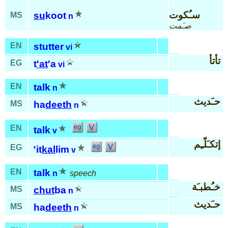
سـُكوت
su
koot
MS
n
صـَمت
EN
stutter
vi
تأتأ
EG
t
'at
'a
vi
EN
talk
n
حـَديث
MS
ha
deeth
n
EN
talk
v
إتكـَلّـِم
EG
'it
kal
lim
v
EN
talk
n
speech
خـُطبـَة
MS
chut
ba
n
حـَديث
MS
ha
deeth
n