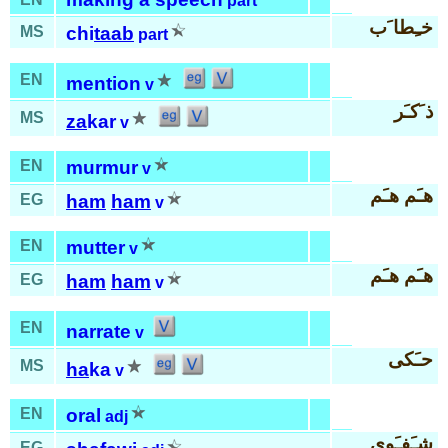
part
خـِطا َب
MS
chi
taab
part
EN
mention
v
ذ َكـَر
MS
za
kar
v
EN
murmur
v
هـَم هـَم
EG
ham
ham
v
EN
mutter
v
هـَم هـَم
EG
ham
ham
v
EN
narrate
v
حـَكى
MS
ha
ka
v
EN
oral
adj
شـَفـَوي
EG