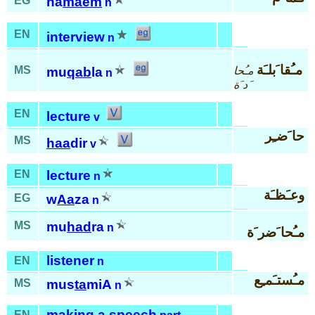
EG
na
maem
n
EN
interview
n
مـُقا َبلـَة
MS
مـُحا
mu
qab
la
n
َد َة
EN
lecture
v
حا َضـِر
MS
haa
dir
v
EN
lecture
n
وعـَظـَة
EG
w
Aa
za
n
MS
mu
had
ra
n
مـُحا َضر َة
listener
EN
n
مـُستـَمـِع
MS
mus
ta
miA
n
making a speech
EN