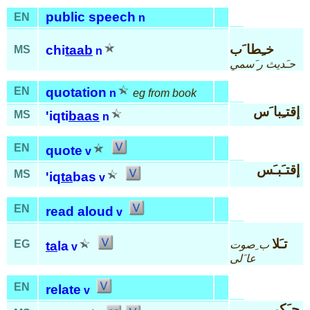
public speech
EN
n
خـِطا َب
chi
taab
MS
n
حـَديث ر َسمي
EN
quotation
n
eg from book
إقتـِبا َس
MS
'iqti
baas
n
EN
quote
v
إقتـَبـَس
MS
'iq
ta
bas
v
EN
read aloud
v
تـَلا
EG
ب ِصوت
ta
la
v
عا َلى
EN
relate
v
حـَكى