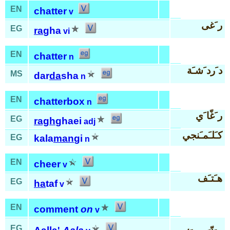
EN
chatter
v
ر َغى
EG
ra
gha
vi
EN
chatter
n
د َرد َشـَة
MS
dar
da
sha
n
EN
chatterbox
n
ر َغّا َي
EG
ragh
ghaei
adj
كـَلـَمـَنجي
EG
kala
man
gi
n
EN
cheer
v
هـَتـَف
EG
ha
taf
v
EN
comment
on
v
EG