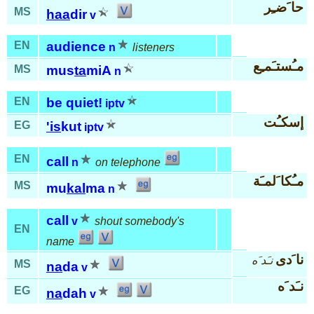
حا َضـِر
MS
haa
dir
v
EN
audience
n
listeners
مـُستـَمـِع
MS
mus
ta
miA
n
EN
be quiet!
iptv
إسكـُت
EG
'is
kut
iptv
EN
call
n
on telephone
مـُكا َلمـَة
MS
mu
kal
ma
n
call
v
shout somebody's
EN
name
نا َدى
نـَد َه
MS
na
da
v
نـَد َه
EG
na
dah
v