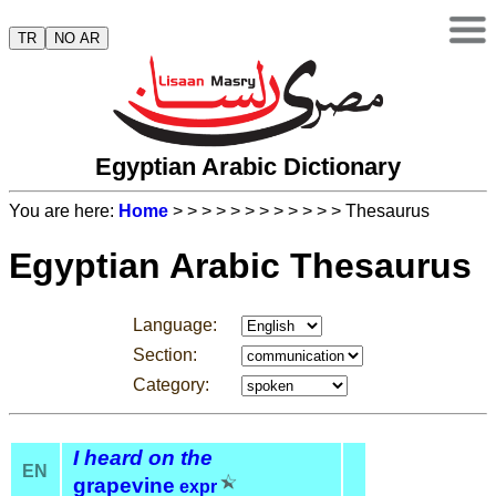
TR
NO AR
Egyptian Arabic Dictionary
You are here:
Home
>
>
>
>
>
>
>
>
>
>
>
> Thesaurus
Egyptian Arabic Thesaurus
Language:
Section:
Category:
I heard on the
EN
grapevine
expr