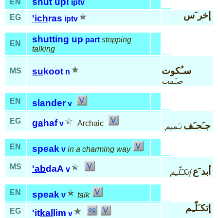
shut up!
EN
iptv
إخر َس
EG
'ich
ras
iptv
shutting up
part
stopping
EN
talking
سـُكوت
su
koot
MS
n
صـَمت
EN
slander
v
EG
ga
haf
v
Archaic
جـَحـَف
نـَميم
EN
speak
v
in a charming way
MS
'ab
daA
v
أبد َع
إتكـَلّـِم
EN
speak
v
talk
إتكـَلّـِم
EG
'it
kal
lim
v