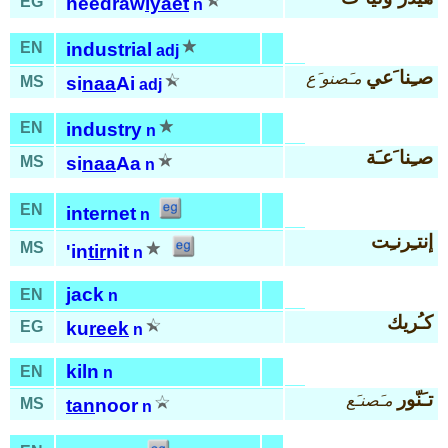
EG
heedraw
lyaet
n
EN
industrial
adj
صـِنا َعي
مـَصنو َع
MS
si
naa
Ai
adj
EN
industry
n
صـِنا َعـَة
MS
si
naa
Aa
n
EN
internet
n
إنتـِرنـِت
MS
'in
tir
nit
n
jack
EN
n
كـُريك
EG
ku
reek
n
kiln
EN
n
تـَنّور
مـَصنـَع
MS
tan
noor
n