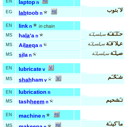
EN
laptop
n
لا َبتوب
EG
lab
toob
n
EN
link
n
in chain
حـَلـَقـَة
سـِلسـِلـَة
MS
ha
la
'a
n
عـِلا َقـَة
سـِلسـِلـَة
MS
Ai
lae
qa
n
صـِلـَة
سـِلسـِلـَة
MS
si
la
n
EN
lubricate
v
شـَحّـَم
MS
shah
ham
v
lubrication
EN
n
تـَشحيم
MS
tash
heem
n
EN
machine
n
ما َكينـَة
MS
ma
kee
na
n