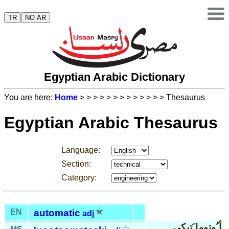
TR
NO AR
Egyptian Arabic Dictionary
You are here:
Home
>
>
>
>
>
>
>
>
>
>
>
>
> Thesaurus
Egyptian Arabic Thesaurus
Language:
Section:
Category:
EN
automatic
adj
أ ُوتوما َتيكي