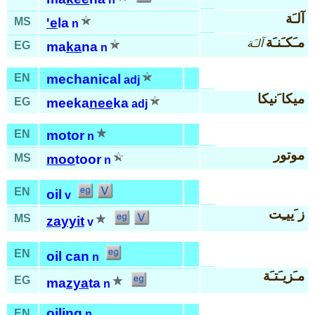
آلـَة
MS
'e
la
n
مـَكـَنـَة
آلـَة
EG
ma
ka
na
n
EN
mechanical
adj
ميكا َنيكا
EG
meeka
nee
ka
adj
EN
motor
n
موتور
MS
moo
toor
n
EN
oil
v
ز َييـِت
MS
zayyit
v
EN
oil can
n
مـَزيـَتـَة
EG
ma
zya
ta
n
oiling
EN
n