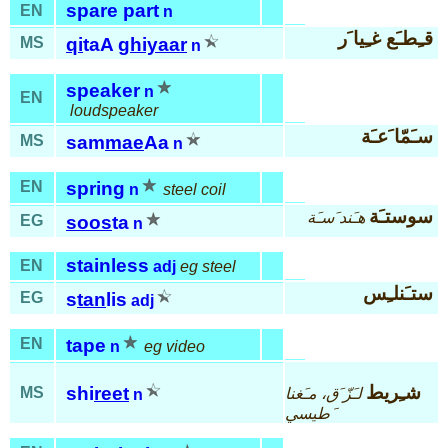
spare part
EN
n
قـِطـَع غـِيا َر
MS
qi
taA
ghiyaar
n
speaker
n
EN
loudspeaker
سـَمّا َعـَة
MS
sam
mae
Aa
n
EN
spring
n
steel coil
سوستـَة
هـَند َسـَة
EG
soos
ta
n
stainless
EN
adj
eg steel
ستـَنلـِس
EG
s
tan
lis
adj
EN
tape
n
eg video
شـِريط
shi
reet
MS
لـَزّ َق، مـَغنا
n
َطيسي