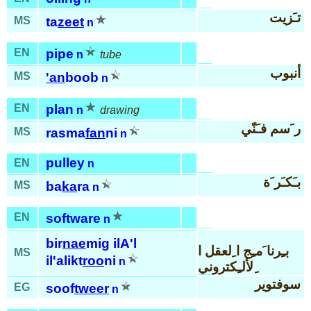
تـَزيت
MS
ta
zeet
n
EN
pipe
n
tube
أنبوب
MS
'an
boob
n
EN
plan
n
drawing
ر َسم فـَنّي
MS
rasma
fan
ni
n
pulley
EN
n
بـَكـَر َة
MS
ba
ka
ra
n
EN
software
n
bir
nae
mig ilA'l
بـِرنا َمـِج ا ِلعقل ا
MS
il'alikt
roo
ni
n
ِلألـِكتروني
سوفتوير
EG
soof
tweer
n