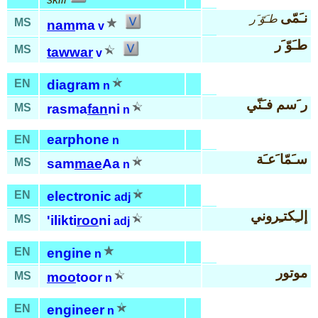
نـَمّى
طـَوّ َر
MS
nam
ma
v
طـَوّ َر
MS
tawwar
v
EN
diagram
n
ر َسم فـَنّي
MS
rasma
fan
ni
n
earphone
EN
n
سـَمّا َعـَة
MS
sam
mae
Aa
n
EN
electronic
adj
إلـِكتـِروني
MS
'ilikti
roo
ni
adj
EN
engine
n
موتور
MS
moo
toor
n
EN
engineer
n