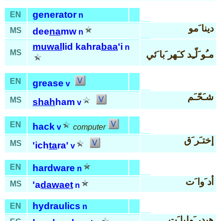
generator
EN
n
دينا َمو
MS
dee
na
mw
n
muwal
lid kahra
baa
'i
n
MS
مـُو َلّـِد كـَهر َبا َئي
EN
grease
v
شـَحّـَم
MS
shah
ham
v
EN
hack
v
computer
إختـَر َق
MS
'ich
ta
ra'
v
EN
hardware
n
أد َوا َت
MS
'a
dawaet
n
hydraulics
EN
n
هيدر َوليا َت