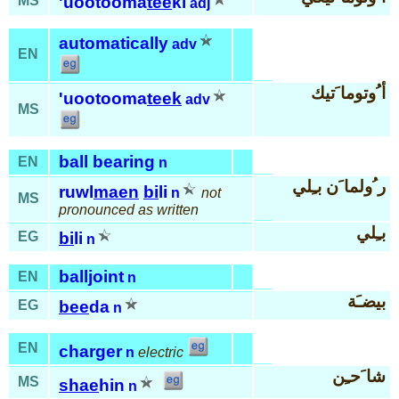
MS
'uootooma
tee
ki
adj
automatically
adv
EN
أ ُوتوما َتيك
'uootooma
teek
adv
MS
ball bearing
EN
n
ر ُولما َن بـِلي
ruwl
maen
bi
li
n
not
MS
pronounced as written
بـِلي
EG
bi
li
n
balljoint
EN
n
بيضـَة
EG
bee
da
n
EN
charger
n
electric
شا َحـِن
MS
shae
hin
n