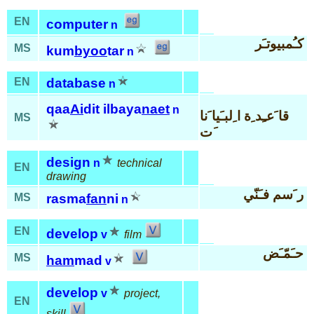
EN
computer
n
كـُمبيوتـَر
MS
kum
byoo
tar
n
EN
database
n
qaa
Ai
dit ilbaya
naet
n
قا َعـِد ِة ا ِلبـَيا َنا
MS
َت
design
n
technical
EN
drawing
ر َسم فـَنّي
MS
rasma
fan
ni
n
EN
develop
v
film
حـَمّـَض
MS
ham
mad
v
develop
v
project,
EN
skill