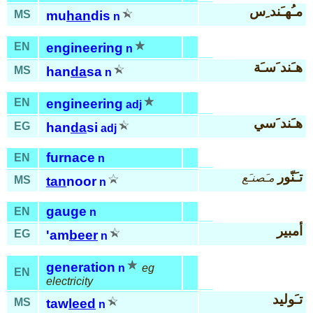
مـُهـَند ِس
MS
mu
han
dis
n
EN
engineering
n
هـَند َسـَة
MS
han
da
sa
n
EN
engineering
adj
هـَند َسي
EG
han
da
si
adj
furnace
EN
n
تـَنّور
مـَصنـَع
MS
tan
noor
n
gauge
EN
n
أمبير
EG
'am
beer
n
generation
n
eg
EN
electricity
تـَوليد
MS
taw
leed
n