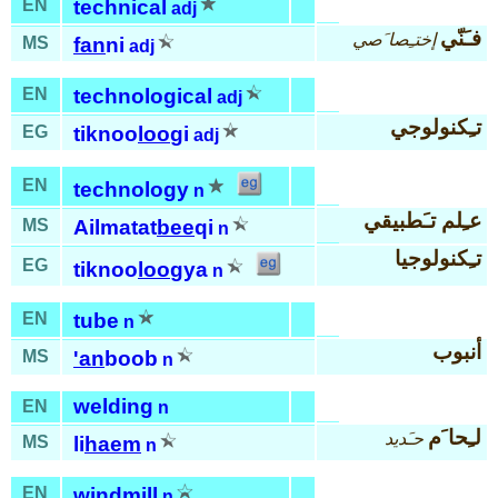
EN
technical
adj
فـَنّي
إختـِصا َصي
MS
fan
ni
adj
EN
technological
adj
تـِكنولوجي
EG
tiknoo
loo
gi
adj
EN
technology
n
عـِلم تـَطبيقي
MS
Ailmatat
bee
qi
n
تـِكنولوجيا
EG
tiknoo
loo
gya
n
EN
tube
n
أنبوب
MS
'an
boob
n
welding
EN
n
لـِحا َم
حـَديد
MS
li
haem
n
EN
windmill
n