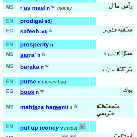
رأس ما َل
MS
r
'as
mael
n
money
prodigal
EN
adj
سـَفيه
فـِلوس
EG
sa
feeh
adj
prosperity
EN
n
سـَرّا َء
ثـَرو َة
MS
sar
ra'
n
MS
ba
ra
ka
n
بـَر َكـَة
سـَرّا َء
purse
EN
n
money bag
بوك
EG
book
n
مـَحفـَظـَة
mah
fa
za ha
ree
mi
MS
n
حـَريمي
EN
put up
money
v
invest
إستـَثمـَر