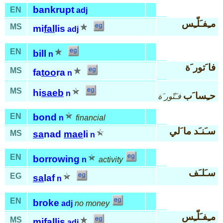
bankrupt
EN
adj
مـِفـَلّـِس
MS
mi
fal
lis
adj
EN
bill
n
فا َتور َة
MS
fa
too
ra
n
MS
hi
saeb
n
حـِسا َب
فـَتّور َة
EN
bond
n
financial
سـَنـَد ما َلي
MS
sa
nad
mae
li
n
EN
borrowing
n
activity
سـَلـَف
EG
sa
laf
n
EN
broke
adj
no money
مـِفـَلّـِس
MS
mi
fal
lis
adj