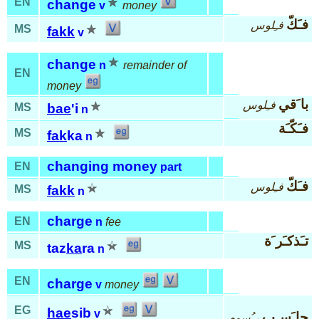
EN
change
v
money
فـَكّ
فـِلوس
MS
fakk
v
change
n
remainder of
EN
money
با َقي
فـِلوس
MS
bae
'i
n
فـَكّـَة
MS
fak
ka
n
changing money
EN
part
فـَكّ
فـِلوس
MS
fakk
n
charge
EN
n
fee
تـَذكـَر َة
MS
taz
ka
ra
n
EN
charge
v
money
EG
hae
sib
v
حا َسـِب
ر ُسوم