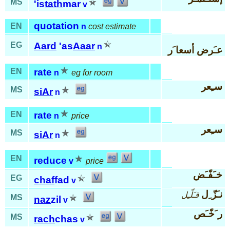
MS
'is
tath
mar
v
quotation
EN
n
cost estimate
EG
Aard
'as
Aaar
n
عـَرض أسعا َر
EN
rate
n
eg for room
سـِعر
MS
siAr
n
EN
rate
n
price
سـِعر
MS
siAr
n
EN
reduce
v
price
خـَفّـَض
EG
chaf
fad
v
نـَزّ ِل
قـَلّـِل
MS
naz
zil
v
ر َخّـَص
MS
rach
chas
v