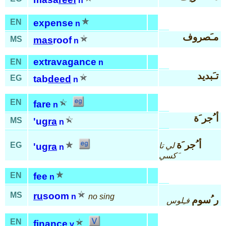
n
EN
expense
n
مـَصروف
MS
mas
roof
n
extravagance
EN
n
تـَبديد
EG
tab
deed
n
EN
fare
n
أ ُجر َة
MS
'ug
ra
n
أ ُجر َة
EG
لي تا
'ug
ra
n
َكسي
EN
fee
n
MS
ru
soom
n
no sing
ر ُسوم
فـِلوس
EN
finance
v