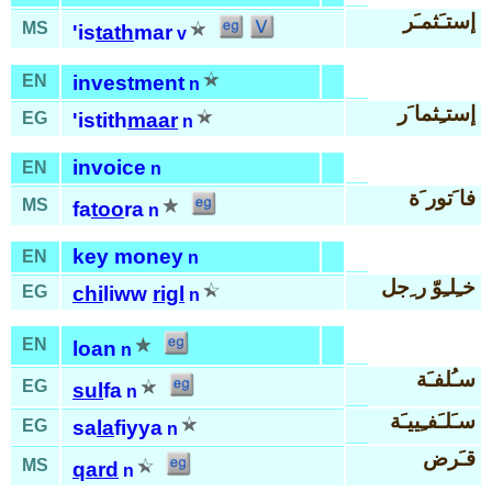
إستـَثمـَر
MS
'is
tath
mar
v
EN
investment
n
إستـِثما َر
EG
'istith
maar
n
invoice
EN
n
فا َتور َة
MS
fa
too
ra
n
key money
EN
n
خـِلـِوّ ر ِجل
EG
chi
liww
rigl
n
EN
loan
n
سـُلفـَة
EG
sul
fa
n
سـَلـَفـِييـَة
EG
sa
la
fiyya
n
قـَرض
MS
qard
n