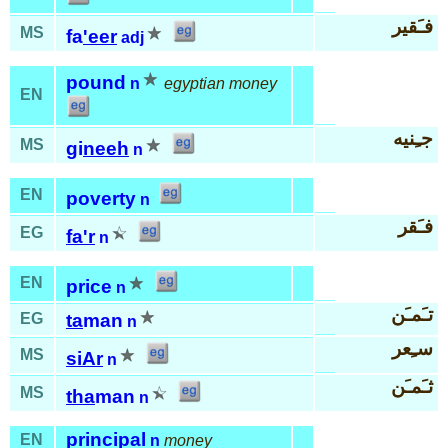
فـَقير
MS
fa
'eer
adj
pound
n
egyptian money
EN
جـِنيه
MS
gi
neeh
n
EN
poverty
n
فـَقر
EG
fa'r
n
EN
price
n
تـَمـَن
EG
ta
man
n
سـِعر
MS
siAr
n
ثـَمـَن
MS
tha
man
n
principal
EN
n
money