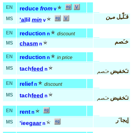
EN
reduce
from
v
قـَلّـِل
مـِن
MS
'al
lil
min
v
EN
reduction
n
discount
خـَصم
MS
chasm
n
EN
reduction
n
in price
MS
tach
feed
n
تـَخفيض
خـَصم
EN
relief
n
discount
MS
tach
feed
n
تـَخفيض
خـَصم
EN
rent
n
إيجا َر
MS
'iee
gaar
n