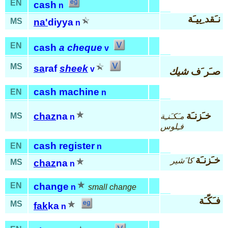
EN
cash
n
نـَقد ِييـَة
MS
na'
diyya
n
EN
cash
a cheque
v
MS
sa
raf
sheek
v
صـَر َف
شيك
cash machine
EN
n
خـَزنـَة
chaz
na
MS
مـَكـَنـِة
n
فـِلوس
cash register
EN
n
خـَزنـَة
كا َشير
MS
chaz
na
n
EN
change
n
small change
فـَكّـَة
MS
fak
ka
n