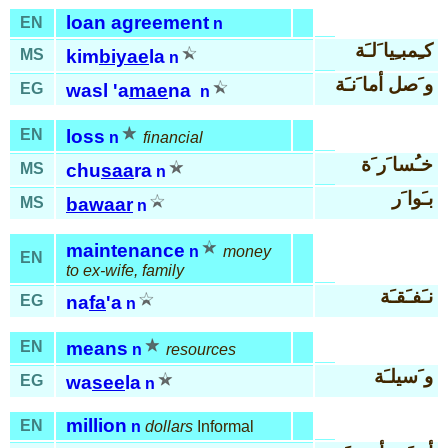
loan agreement
EN
n
كـِمبـِيا َلـَة
MS
kim
biyae
la
n
و َصل أما َنـَة
EG
wasl 'a
mae
na
n
EN
loss
n
financial
خـُسا َر َة
MS
chu
saa
ra
n
بـَوا َر
MS
bawaar
n
maintenance
n
money
EN
to ex-wife, family
نـَفـَقـَة
EG
na
fa
'a
n
EN
means
n
resources
و َسيلـَة
EG
wa
see
la
n
million
EN
n
dollars
Informal