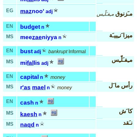
EG
maz
noo'
adj
مـَزنوق
مـِفـَلّـِس
EN
budget
n
ميزا َنـِييـَة
MS
mee
zae
niyya
n
EN
bust
adj
bankrupt
Informal
مـِفـَلّـِس
MS
mi
fal
lis
adj
EN
capital
n
money
رأس ما َل
MS
r
'as
mael
n
money
EN
cash
n
كا َش
MS
kaesh
n
نـَقد
MS
naqd
n