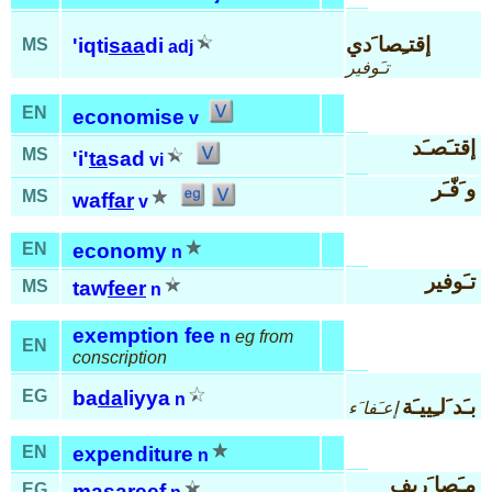
إقتـِصا َدي
'iqti
saa
di
MS
adj
تـَوفير
EN
economise
v
إقتـَصـَد
MS
'i'
ta
sad
vi
و َفّـَر
MS
waf
far
v
EN
economy
n
تـَوفير
MS
taw
feer
n
exemption fee
n
eg from
EN
conscription
EG
ba
da
liyya
n
بـَد َلـِييـَة
إعـَفا َء
EN
expenditure
n
مـَصا َريف
EG
masa
reef