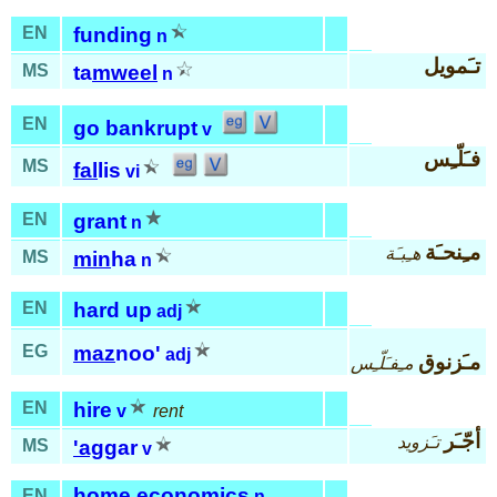
EN
funding
n
تـَمويل
MS
ta
mweel
n
EN
go bankrupt
v
فـَلّـِس
MS
fal
lis
vi
EN
grant
n
مـِنحـَة
هـِبـَة
MS
min
ha
n
EN
hard up
adj
EG
maz
noo'
adj
مـَزنوق
مـِفـَلّـِس
EN
hire
v
rent
أجّـَر
تـَزويد
MS
'ag
gar
v
home economics
EN
n