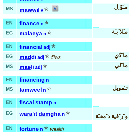
مـَوّ ِل
MS
mawwil
v
EN
finance
n
مـَلا َيـَة
EG
ma
laeya
n
EN
financial
adj
ما َدّي
EG
mad
di
adj
filws
ما َلي
MS
mae
li
adj
financing
EN
n
تـَمويل
MS
ta
mweel
n
fiscal stamp
EN
n
EG
wa
ra
'it
dam
gha
n
و َر َقـِة د َمغـَة
EN
fortune
n
wealth