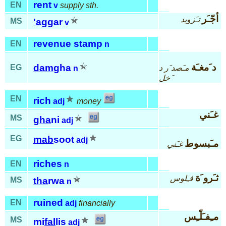
rent
EN
v
supply sth.
أجّـَر
تـَزويد
MS
'ag
gar
v
revenue stamp
EN
n
د َمغـَة
dam
gha
EG
مـَصد َر د
n
َخل
EN
rich
adj
money
غـَني
MS
gha
ni
adj
EG
mab
soot
adj
مـَبسوط
غـَني
riches
EN
n
ثـَرو َة
فـِلوس
MS
tha
rwa
n
ruined
EN
adj
financially
مـِفـَلّـِس
MS
mi
fal
lis
adj