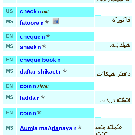
check
US
n
bill
فا َتور َة
MS
fa
too
ra
n
EN
cheque
n
شيك
بـَنك
MS
sheek
n
cheque book
EN
n
MS
daf
tar shi
kaet
n
د َفتـَر شـِكا َت
coin
EN
n
silver
MS
fad
da
n
فـَضّـَة
كوينا َت
EN
coin
n
عـُملـَة مـَعد
Aum
la maA
da
naya
MS
n
َنـَيـَة