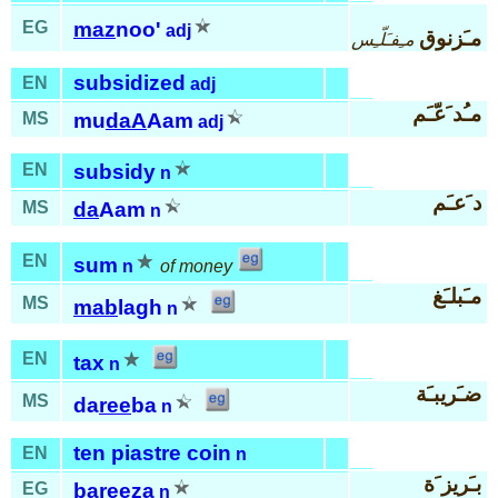
EG
maz
noo'
adj
مـَزنوق
مـِفـَلّـِس
subsidized
EN
adj
مـُد َعّـَم
MS
mu
daA
Aam
adj
EN
subsidy
n
د َعـَم
MS
da
Aam
n
EN
sum
n
of money
مـَبلـَغ
MS
mab
lagh
n
EN
tax
n
ضـَريبـَة
MS
da
ree
ba
n
ten piastre coin
EN
n
بـَريز َة
EG
ba
ree
za
n