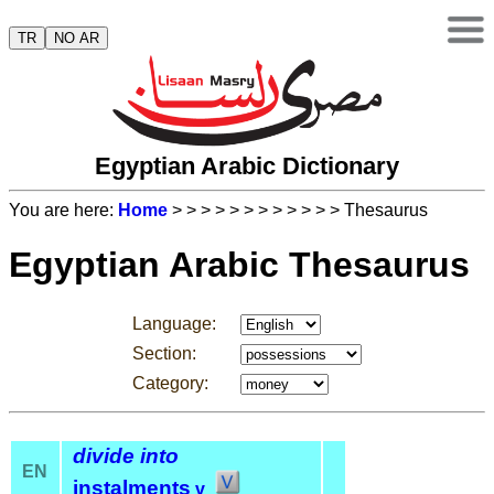
TR
NO AR
Egyptian Arabic Dictionary
You are here:
Home
>
>
>
>
>
>
>
>
>
>
>
> Thesaurus
Egyptian Arabic Thesaurus
Language:
Section:
Category:
divide into
EN
instalments
v