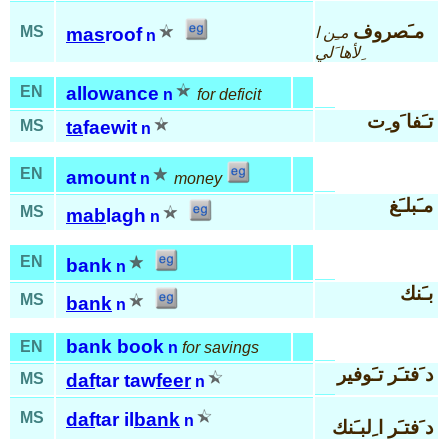
مـَصروف
MS
مـِن ا
mas
roof
n
ِلأها َلي
EN
allowance
n
for deficit
تـَفا َو ِت
MS
ta
faewit
n
EN
amount
n
money
مـَبلـَغ
MS
mab
lagh
n
EN
bank
n
بـَنك
MS
bank
n
bank book
EN
n
for savings
د َفتـَر تـَوفير
MS
daf
tar taw
feer
n
MS
daf
tar il
bank
n
د َفتـَر ا ِلبـَنك