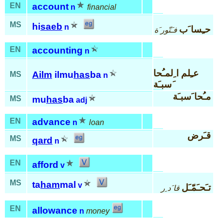
EN
account
n
financial
MS
hi
saeb
n
حـِسا َب
فـَتّور َة
EN
accounting
n
عـِلم ا ِلمـُحا
Ailm
ilmu
has
ba
MS
n
َسبـَة
مـُحا َسبـَة
MS
mu
has
ba
adj
EN
advance
n
loan
قـَرض
MS
qard
n
EN
afford
v
MS
ta
ham
mal
v
تـَحـَمّـَل
قا َد ِر
EN
allowance
n
money