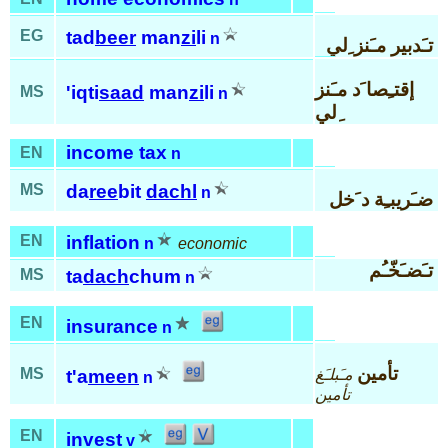
EG
tad
beer
man
zi
li
n
تـَدبير مـَنز ِلي
إقتـِصا َد مـَنز
'iqti
saad
man
zi
li
MS
n
ِلي
income tax
EN
n
MS
da
ree
bit
dachl
n
ضـَريبـِة د َخل
EN
inflation
n
economic
تـَضـَخّـُم
MS
ta
dach
chum
n
EN
insurance
n
تأمين
MS
مـَبلـَغ
t'a
meen
n
تأمين
EN
invest
v