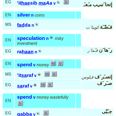
EG
'it
hae
sib
ma
Aa
v
إتحا َسـِب
مـَعـَ
silver
EN
n
coins
MS
fad
da
n
فـَضّـَة
كوينا َت
speculation
n
risky
EN
investment
ر َها َن
قـُما َر
EG
ra
haan
n
EN
spend
v
money
MS
'it
sa
raf
v
إتصـَر َف
فـِلوس
صـَر َف
EG
sa
raf
v
spend
v
money wastefully
EN
جـَبّى
EG
gab
ba
v