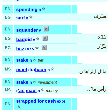
EN
spending
n
صـَرف
EG
sarf
n
EN
squander
v
بـَدّ ِد
EG
bad
did
v
بـَزّ َر
EG
baz
zar
v
EN
stake
n
bet
MS
mael
ilra
haan
n
ما َل ا ِلر َها َن
EN
stake
n
investment
رأس ما َل
MS
r
'as
mael
n
money
strapped for cash
expr
EN