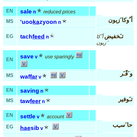
EN
sale
n
reduced prices
أ ُوكا َزيون
MS
'uoo
ka
zyoon
n
تـَخفيض
tach
feed
EG
أ ُكا
n
َزيون
save
v
use sparingly
EN
و َفّـَر
MS
waf
far
v
EN
saving
n
تـَوفير
MS
taw
feer
n
EN
settle
v
account
حا َسـِب
EG
hae
sib
v