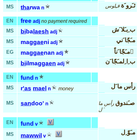
ثـَرو َة
فـِلوس
MS
tha
rwa
n
free
EN
adj
no payment required
ب ِبـَلا َش
MS
bi
ba
laesh
adj
مـَجّا َني
MS
mag
gae
ni
adj
مـَجّا َناً َ
EG
mag
gae
nan
adj
ب ِا ِلمـَجّا َن
MS
bi
ilmag
gaen
adj
EN
fund
n
رأس ما َل
MS
r
'as
mael
n
money
صـَندوق
san
doo'
MS
رأس ما
n
َل
EN
fund
v
مـَوّ ِل
MS
mawwil
v