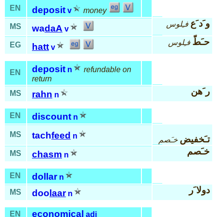
EN
deposit
v
money
و َد َع
فـِلوس
MS
wa
daA
v
حـَطّ
فـِلوس
EG
hatt
v
deposit
n
refundable on
EN
return
ر َهن
MS
rahn
n
EN
discount
n
MS
tach
feed
n
تـَخفيض
خـَصم
خـَصم
MS
chasm
n
EN
dollar
n
دولا َر
MS
doo
laar
n
economical
EN
adj