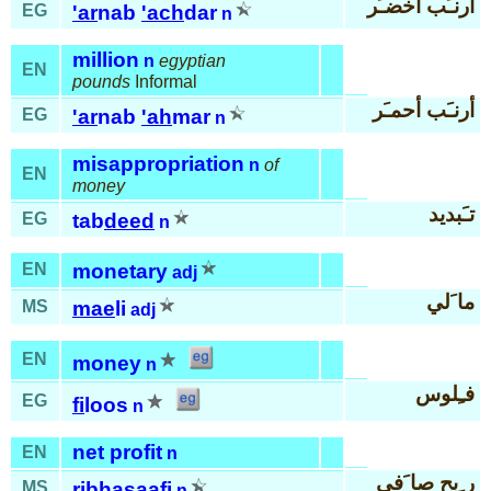
أرنـَب أخضـَر
EG
'ar
nab
'ach
dar
n
million
n
egyptian
EN
pounds
Informal
أرنـَب أحمـَر
EG
'ar
nab
'ah
mar
n
misappropriation
n
of
EN
money
تـَبديد
EG
tab
deed
n
EN
monetary
adj
ما َلي
MS
mae
li
adj
EN
money
n
فـِلوس
EG
fi
loos
n
net profit
EN
n
ر ِبح صا َفي
MS
ribha
saa
fi
n