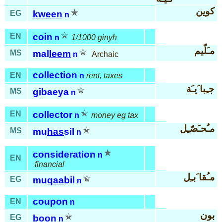
كوين
EG
kween
n
EN
coin
n
1/1000 ginyh
مـَلّيم
MS
mal
leem
n
Archaic
collection
EN
n
rent, taxes
جـِبا َيـَة
MS
gi
baeya
n
EN
collector
n
money eg tax
مـُحـَصّـِل
MS
mu
has
sil
n
consideration
n
EN
financial
مـُقا َبـِل
EG
mu
qaa
bil
n
coupon
EN
n
بون
EG
boon
n