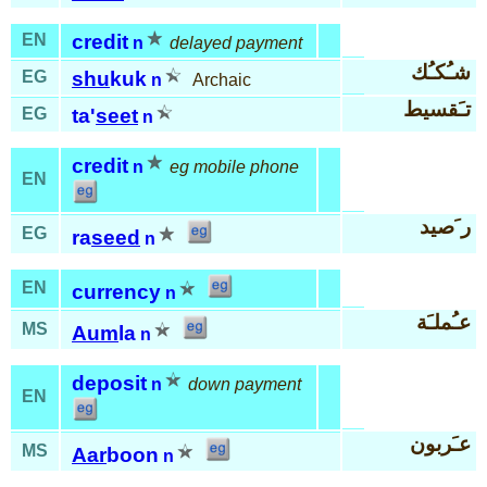
EN
credit
n
delayed payment
شـُكـُك
EG
shu
kuk
n
Archaic
تـَقسيط
EG
ta'
seet
n
credit
n
eg mobile phone
EN
ر َصيد
EG
ra
seed
n
EN
currency
n
عـُملـَة
MS
Aum
la
n
deposit
n
down payment
EN
عـَربون
MS
Aar
boon
n