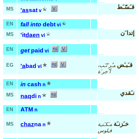
قـَسّـَط
MS
'as
sat
v
EN
fall into
debt
vi
إتدا َن
MS
'it
daen
vi
EN
get
paid
vi
قـَبـَض
EG
مـُر َتّـَب،
'a
bad
vi
أ ُجر َة
EN
in
cash
n
نـَقدي
MS
naq
di
n
ATM
EN
n
خـَزنـَة
chaz
na
MS
مـَكـَنـِة
n
فـِلوس