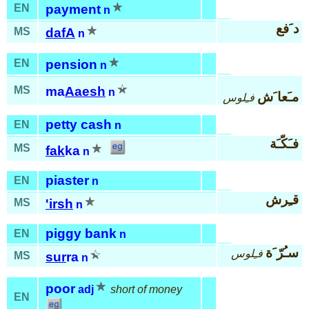
EN
payment
n
د َفع
MS
dafA
n
EN
pension
n
MS
ma
Aaesh
n
مـَعا َش
فـِلوس
petty cash
EN
n
فـَكّـَة
MS
fak
ka
n
piaster
EN
n
قـِرش
MS
'irsh
n
piggy bank
EN
n
سـُرّ َة
فـِلوس
MS
sur
ra
n
poor
adj
short of money
EN