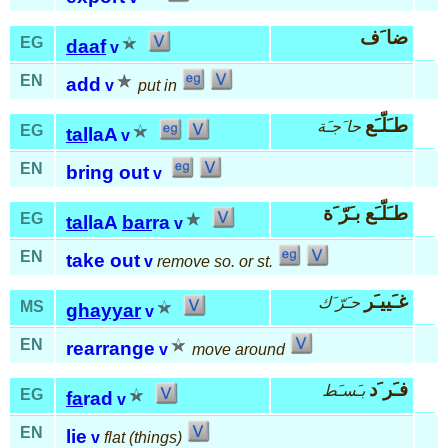
ضا َف
EG
daaf
v
EN
add
v
put in
طـَلّـَع
حا َجـَة
EG
tal
laA
v
EN
bring out
v
طـَلّـَع بـَرّ َة
EG
tal
laA
bar
ra
v
EN
take out
v
remove so. or st.
غـَييـَر
حـَرّ َك
MS
ghayyar
v
EN
rearrange
v
move around
فـَر َد
بـَسـَط
EG
fa
rad
v
EN
lie
v
flat (things)