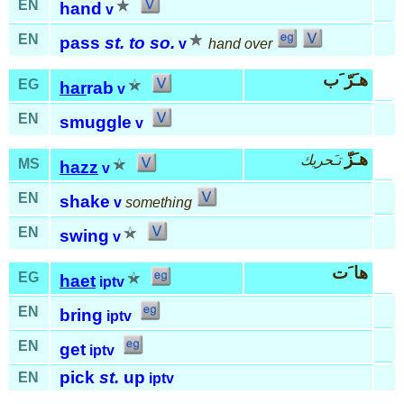
EN
hand
v
EN
pass
st. to so.
v
hand over
هـَرّ َب
EG
har
rab
v
EN
smuggle
v
هـَزّ
تـَحريك
MS
hazz
v
EN
shake
v
something
EN
swing
v
ها َت
EG
haet
iptv
EN
bring
iptv
EN
get
iptv
pick
st.
up
EN
iptv