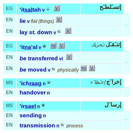
إتسـَلطـَح
EG
'it
sal
tah
v
EN
lie
v
flat (things)
EN
lay
st.
down
v
إتنـَقـَل
تـَحريك
EG
'it
na
'al
v
EN
be
transferred
vi
EN
be
moved
v
physically
إخرا َج
إعـَطا َء
MS
'ich
raag
n
handover
EN
n
إرسا َل
MS
'ir
sael
n
sending
EN
n
EN
transmission
n
process