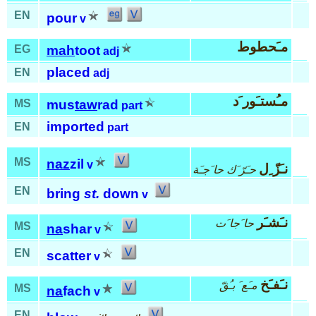
EN
pour
v
مـَحطوط
EG
mah
toot
adj
placed
EN
adj
مـُستـَور َد
MS
mus
taw
rad
part
imported
EN
part
MS
naz
zil
v
نـَزّ ِل
حا َجـَة
حـَرّ َك
EN
bring
st.
down
v
نـَشـَر
حا َجا َت
MS
na
shar
v
EN
scatter
v
نـَفـَخ
مـَع َ بـُقّ
MS
na
fach
v
EN