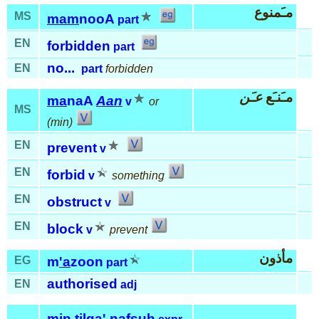
مـَمنوع
MS
mam
nooA
part
EN
forbidden
part
no...
EN
part
forbidden
مـَنـَع
عـَن
ma
naA
Aan
v
or
MS
(min)
EN
prevent
v
EN
forbid
v
something
EN
obstruct
v
EN
block
v
prevent
مأذون
EG
m
'a
zoon
part
authorised
EN
adj
min
til
qa'
nafs
uh