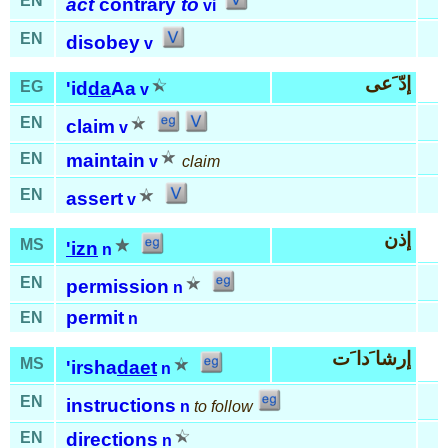
EN
act
contrary
to
vi
EN
disobey
v
إدّ َعى
EG
'id
da
Aa
v
EN
claim
v
EN
maintain
v
claim
EN
assert
v
إذن
MS
'izn
n
EN
permission
n
permit
EN
n
إرشا َدا َت
MS
'irsha
daet
n
EN
instructions
n
to follow
EN
directions
n