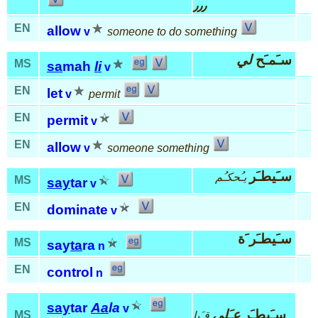
٫٫٫
EN
allow
v
someone to do something
سـَمـَح
لي
MS
sa
mah
li
v
EN
let
v
permit
EN
permit
v
EN
allow
v
someone something
سـَيطـَر
يـُحكـُم
MS
say
tar
v
EN
dominate
v
سـَيطـَر َة
MS
say
ta
ra
n
EN
control
n
say
tar
Aa
la
v
سـَيطـَر
عـَلى
MS
قـَيا