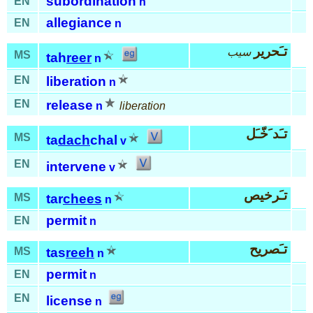
subordination
EN
n
allegiance
EN
n
تـَحرير
سيب
MS
tah
reer
n
EN
liberation
n
EN
release
n
liberation
تـَد َخّـَل
MS
ta
dach
chal
v
EN
intervene
v
تـَرخيص
MS
tar
chees
n
permit
EN
n
تـَصريح
MS
tas
reeh
n
permit
EN
n
EN
license
n