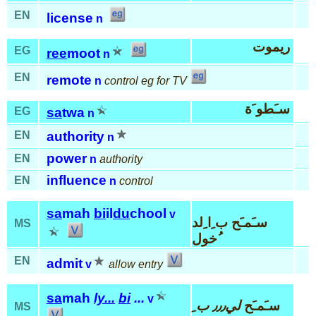
EN
license
n
ريموت
EG
ree
moot
n
EN
remote
n
control eg for TV
سـَطو َة
EG
sa
twa
n
EN
authority
n
power
EN
n
authority
influence
EN
n
control
sa
mah
bi
il
du
chool
v
سـَمـَح ب ِا ِلد
MS
ُخول
EN
admit
v
allow entry
sa
mah
ly...
bi
...
v
سـَمـَح
لي٫٫٫ ب ِ
MS