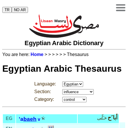
TR
NO AR
Egyptian Arabic Dictionary
You are here:
Home
>
>
>
>
>
> Thesaurus
Egyptian Arabic Thesaurus
Language:
Section:
Category:
أبا َح
خـَلّى
EG
'a
baeh
v