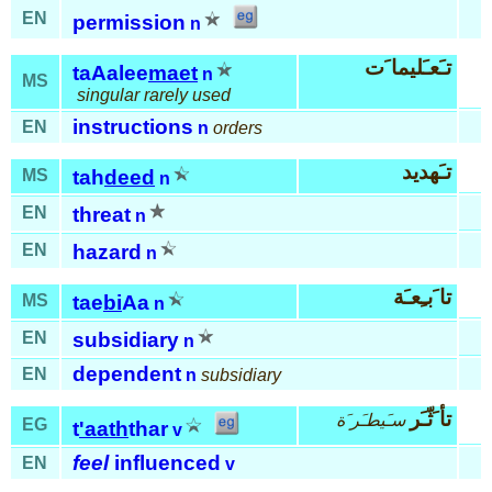
EN
permission
n
تـَعـَليما َت
taAalee
maet
n
MS
singular rarely used
instructions
EN
n
orders
تـَهديد
MS
tah
deed
n
EN
threat
n
EN
hazard
n
تا َبـِعـَة
MS
tae
bi
Aa
n
EN
subsidiary
n
dependent
EN
n
subsidiary
تأ َثّـَر
سـَيطـَر َة
EG
t
'aath
thar
v
feel
influenced
EN
v