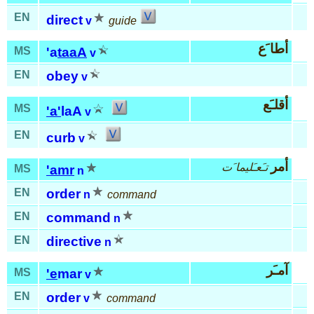
EN
direct
v
guide
أطا َع
MS
'a
taaA
v
EN
obey
v
أقلـَع
MS
'a'
laA
v
EN
curb
v
أمر
تـَعـَليما َت
MS
'amr
n
EN
order
n
command
EN
command
n
EN
directive
n
آمـَر
MS
'e
mar
v
EN
order
v
command