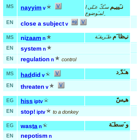
نـَييـِم
MS
سـُكّ عـَلى ا
nayyim
v
ِلمـَوضوع
EN
close a subject
v
نـِظا َم
طـَريقـَة
MS
ni
zaam
n
EN
system
n
EN
regulation
n
control
هـَدّ ِد
MS
had
did
v
EN
threaten
v
هـِسّ
EG
hiss
iptv
EN
stop!
iptv
to a donkey
و َسطـَة
EG
was
ta
n
nepotism
EN
n