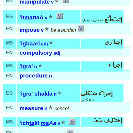
EN
manipulate
v
EG
'it
mat
taA
v
إتمـَطّـَع
ضيف تـِقيل
EN
impose
v
be a burden
إجبا َري
MS
'ig
baa
ri
adj
compulsory
EN
adj
إجرا َء
MS
'ig
ra'
n
procedure
EN
n
إجرا َء شـَكلى
EG
'ig
ra'
shak
la
n
تـَحكيم
EN
measure
n
control
إختـَلـِف
مـَعـَ
MS
'ich
ta
lif
ma
Aa
v