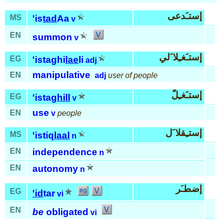
إستـَدعى
MS
'is
tad
Aa
v
EN
summon
v
إستـَغـِلا َلي
EG
'istaghi
lae
li
adj
manipulative
EN
adj
user of people
إستـَغـِلّ
EG
'ista
ghill
v
use
EN
v
people
إستـِقلا َل
MS
'istiq
laal
n
EN
independence
n
EN
autonomy
n
إضطـَر
EG
'id
tar
vi
EN
be
obligated
vi