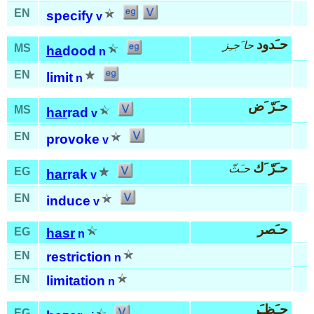
EN
specify
v
حـَدود
حا َجـِز
MS
ha
dood
n
EN
limit
n
حـَرّ َض
MS
har
rad
v
EN
provoke
v
حـَرّ َك
حـَثّ
EG
har
rak
v
EN
induce
v
حـَصر
EG
hasr
n
EN
restriction
n
EN
limitation
n
حـَظـَر
EG