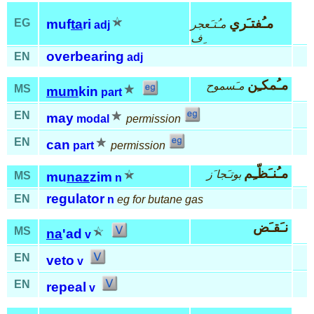
مـُفتـَري
EG
muf
ta
ri
مـُتـَعجر
adj
ِف
overbearing
EN
adj
مـُمكـِن
مـَسموح
MS
mum
kin
part
EN
may
modal
permission
EN
can
part
permission
مـُنـَظّـِم
بوتـَجا َز
MS
mu
naz
zim
n
regulator
EN
n
eg for butane gas
نـَقـَض
MS
na
'ad
v
EN
veto
v
EN
repeal
v