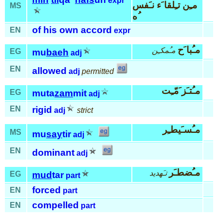
expr
مـِن تـِلقا َء نـَفس
MS
ُه
of his own accord
EN
expr
مـُبا َح
مـُمكـِن
EG
mu
baeh
adj
EN
allowed
adj
permitted
مـُتـَز َمّـِت
EG
muta
zam
mit
adj
EN
rigid
adj
strict
مـُسـَيطـِر
MS
mu
say
tir
adj
EN
dominant
adj
مـُضطـَر
تـَهديد
EG
mud
tar
part
forced
EN
part
compelled
EN
part