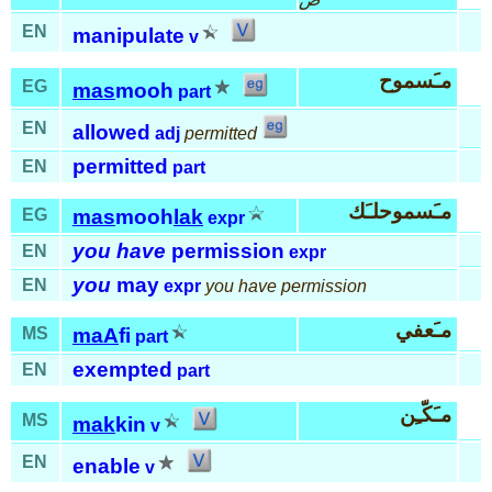
EN
manipulate
v
مـَسموح
EG
mas
mooh
part
EN
allowed
adj
permitted
permitted
EN
part
مـَسموحلـَك
EG
mas
mooh
lak
expr
you have
permission
EN
expr
you
may
EN
expr
you have permission
مـَعفي
MS
maA
fi
part
exempted
EN
part
مـَكّـِن
MS
mak
kin
v
EN
enable
v