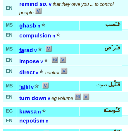
remind
so.
v
that they owe you ... to control
EN
people
غـَصب
MS
ghasb
n
EN
compulsion
n
فـَر َض
MS
fa
rad
v
EN
impose
v
EN
direct
v
control
قـَلّـِل
صوت
MS
'al
lil
v
EN
turn down
v
eg volume
كـُوسـَة
EG
kuw
sa
n
nepotism
EN
n