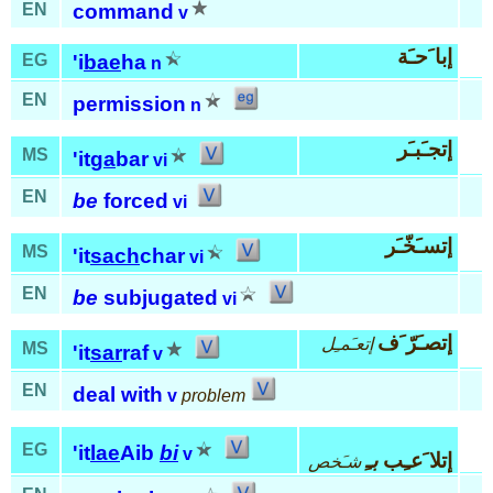
EN
command
v
إبا َحـَة
EG
'i
bae
ha
n
EN
permission
n
إتجـَبـَر
MS
'it
ga
bar
vi
EN
be
forced
vi
إتسـَخّـَر
MS
'it
sach
char
vi
EN
be
subjugated
vi
إتصـَرّ َف
إتعـَمـِل
MS
'it
sar
raf
v
EN
deal with
v
problem
EG
'it
lae
Aib
bi
v
إتلا َعـِب
بـِ
شـَخص