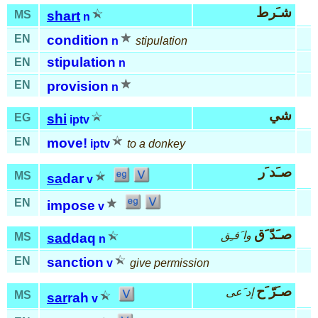
شـَرط
MS
shart
n
EN
condition
n
stipulation
stipulation
EN
n
EN
provision
n
شي
EG
shi
iptv
EN
move!
iptv
to a donkey
صـَد َر
MS
sa
dar
v
EN
impose
v
صـَدّ َق
وا َفـِق
MS
sad
daq
n
EN
sanction
v
give permission
صـَرّ َح
إد َعى
MS
sar
rah
v