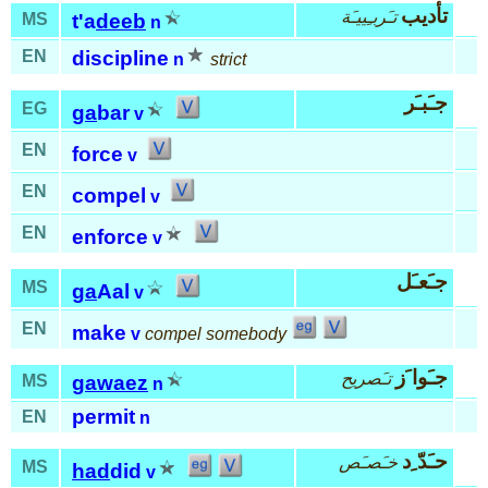
تأديب
تـَربـِييـَة
MS
t'a
deeb
n
EN
discipline
n
strict
جـَبـَر
EG
ga
bar
v
EN
force
v
EN
compel
v
EN
enforce
v
جـَعـَل
MS
ga
Aal
v
EN
make
v
compel somebody
جـَوا َز
تـَصريح
MS
gawaez
n
permit
EN
n
حـَدّ ِد
خـَصـَص
MS
had
did
v