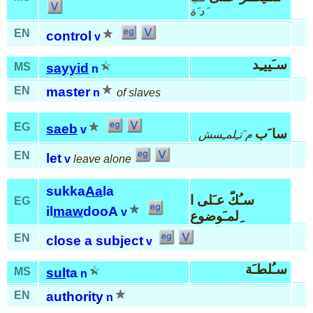
َد َة
EN
control
v
سـَييـِد
MS
sayyid
n
EN
master
n
of slaves
EG
saeb
v
سا َب
م َتـِلمـِسش
EN
let
v
leave alone
sukka
Aa
la
سـُكّ عـَلى ا
EG
il
maw
dooA
v
ِلمـَوضوع
EN
close a subject
v
سـُلطـَة
MS
sul
ta
n
EN
authority
n