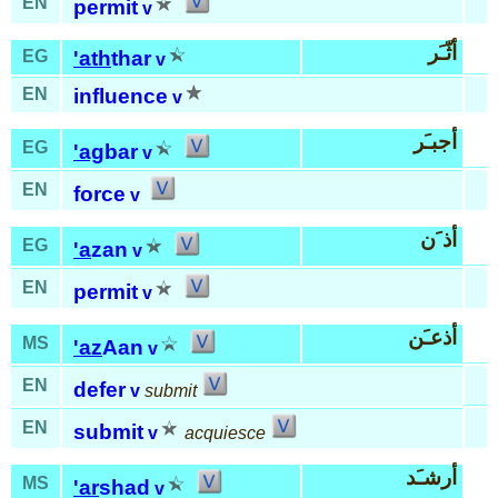
EN
permit
v
أثّـَر
EG
'ath
thar
v
EN
influence
v
أجبـَر
EG
'ag
bar
v
EN
force
v
أذ َن
EG
'a
zan
v
EN
permit
v
أذعـَن
MS
'az
Aan
v
EN
defer
v
submit
EN
submit
v
acquiesce
أرشـَد
MS
'ar
shad
v