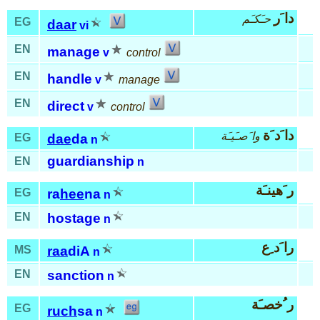
دا َر
حـَكـَم
EG
daar
vi
EN
manage
v
control
EN
handle
v
manage
EN
direct
v
control
دا َد َة
وا َصـَيـَة
EG
dae
da
n
guardianship
EN
n
ر َهينـَة
EG
ra
hee
na
n
EN
hostage
n
را َد ِع
MS
raa
diA
n
EN
sanction
n
ر ُخصـَة
EG
ruch
sa
n