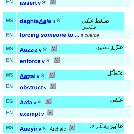
EN
assert
v
ضـَغط
عـَلى
MS
daghta
Aa
la
n
شـَخس
forcing
someone
to ...
EN
n
coerce
عـَزّ ِز
تـَطبيق
MS
Aaz
ziz
v
EN
enforce
v
عـَطّـَل
MS
Aat
tal
v
EN
obstruct
v
عـَفى
EG
Aa
fa
v
EN
exempt
v
عا َيـِر
يـِفـَكّـَر َك
MS
Aaeyir
v
Archaic