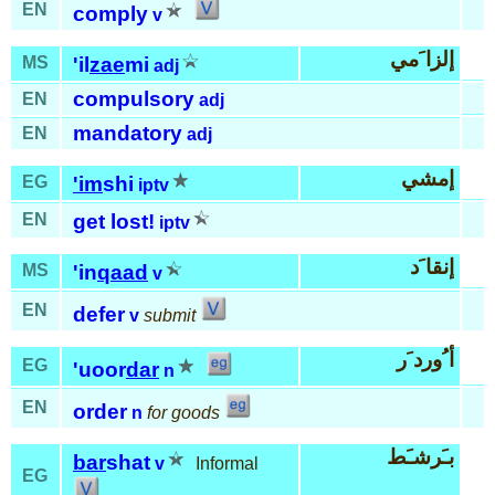
EN
comply
v
إلزا َمي
MS
'il
zae
mi
adj
compulsory
EN
adj
mandatory
EN
adj
إمشي
EG
'im
shi
iptv
EN
get lost!
iptv
إنقا َد
MS
'in
qaad
v
EN
defer
v
submit
أ ُورد َر
EG
'uoor
dar
n
EN
order
n
for goods
بـَرشـَط
bar
shat
v
Informal
EG