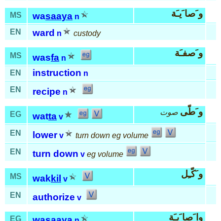
و َصا َيـَة
MS
wa
saaya
n
EN
ward
n
custody
و َصفـَة
MS
was
fa
n
instruction
EN
n
EN
recipe
n
و َطّى
صوت
EG
wat
ta
v
EN
lower
v
turn down eg volume
EN
turn down
v
eg volume
و َكّـِل
MS
wak
kil
v
EN
authorize
v
وا َصا َيـَة
EG
wa
saaya
n