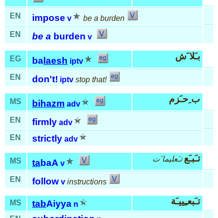
EN
impose
v
be a burden
EN
be a
burden
v
بـَلا َش
EG
ba
laesh
iptv
EN
don't!
iptv
stop that!
ب ِحـَزم
MS
bi
hazm
adv
EN
firmly
adv
EN
strictly
adv
تـَبـَع
تـَعليما َت
MS
ta
baA
v
EN
follow
v
instructions
تـَبعـِييـَة
MS
tab
Aiyya
n