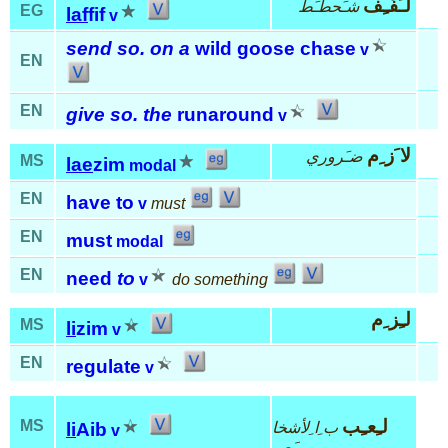
لـَفّـِف
شـَحطـَط
EG
laf
fif
v
send so. on a
wild goose chase
v
EN
EN
give so. the
runaround
v
لا َز ِم
ضـَروري
MS
lae
zim
modal
EN
have to
v
must
EN
must
modal
EN
need
to
v
do something
لـِز ِم
MS
li
zim
v
EN
regulate
v
لـِعـِب
MS
ب ِا ِلأشخا
li
Aib
v
َص