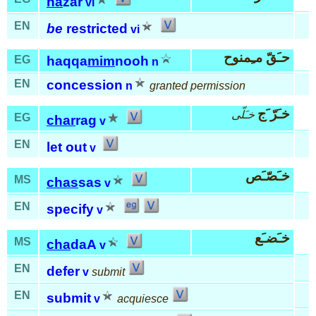
ha
zar
vi
EN
be
restricted
vi
حـَقّ مـِمنوح
EG
haqqa
mim
nooh
n
EN
concession
n
granted permission
خـَرّ َج
خـَلّى
EG
char
rag
v
EN
let out
v
خـَصّـَص
MS
chas
sas
v
EN
specify
v
خـَضـَع
MS
cha
daA
v
EN
defer
v
submit
EN
submit
v
acquiesce