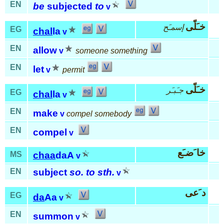
EN
be
subjected
to
v
خـَلّى
إسمـَح
EG
chal
la
v
EN
allow
v
someone something
EN
let
v
permit
خـَلّى
جـَبـَر
EG
chal
la
v
EN
make
v
compel somebody
EN
compel
v
خا َضـَع
MS
chaa
daA
v
EN
subject
so. to sth.
v
د َعى
EG
da
Aa
v
EN
summon
v