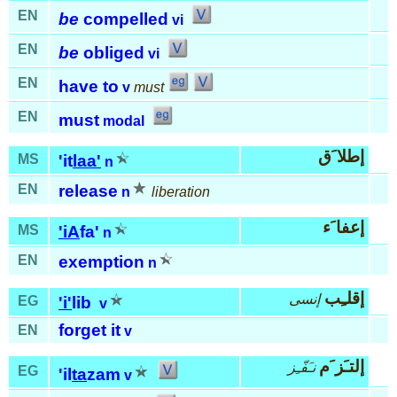
EN
be
compelled
vi
EN
be
obliged
vi
EN
have to
v
must
EN
must
modal
إطلا َق
MS
'it
laa'
n
EN
release
n
liberation
إعفا َء
MS
'iA
fa'
n
EN
exemption
n
إقلـِب
إنسى
EG
'i'
lib
v
forget it
EN
v
إلتـَز َم
نـَفّـِز
EG
'il
ta
zam
v